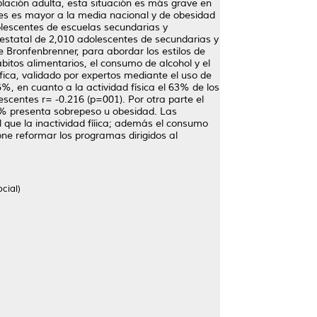
lación adulta, esta situación es más grave en
ntes es mayor a la media nacional y de obesidad
dolescentes de escuelas secundarias y
l estatal de 2,010 adolescentes de secundarias y
 Bronfenbrenner, para abordar los estilos de
ábitos alimentarios, el consumo de alcohol y el
ica, validado por expertos mediante el uso de
6%, en cuanto a la actividad física el 63% de los
escentes r= -0.216 (p=001). Por otra parte el
3% presenta sobrepeso u obesidad. Las
 que la inactividad fííica; además el consumo
one reformar los programas dirigidos al
cial)