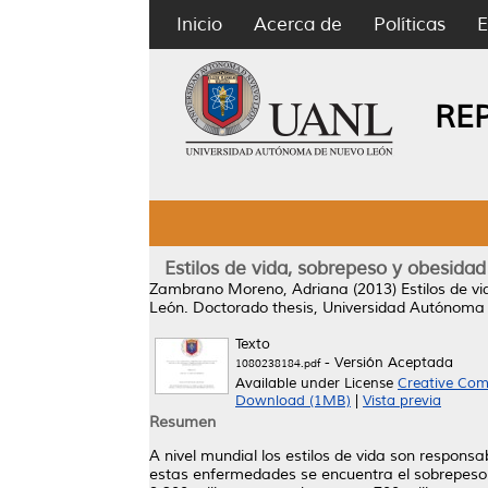
Inicio
Acerca de
Políticas
E
RE
Estilos de vida, sobrepeso y obesida
Zambrano Moreno, Adriana
(2013)
Estilos de 
León.
Doctorado thesis, Universidad Autónoma
Texto
- Versión Aceptada
1080238184.pdf
Available under License
Creative Com
Download (1MB)
|
Vista previa
Resumen
A nivel mundial los estilos de vida son respon
estas enfermedades se encuentra el sobrepeso 