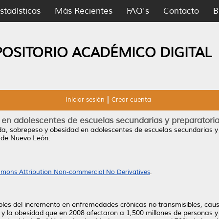
stadísticas
Más Recientes
FAQ's
Contacto
B
POSITORIO ACADÉMICO DIGITAL
Iniciar sesión
Crear cuenta
d en adolescentes de escuelas secundarias y preparatori
vida, sobrepeso y obesidad en adolescentes de escuelas secundarias y
 de Nuevo León.
mons Attribution Non-commercial No Derivatives
.
sables del incremento en enfremedades crónicas no transmisibles, cau
y la obesidad que en 2008 afectaron a 1,500 millones de personas 