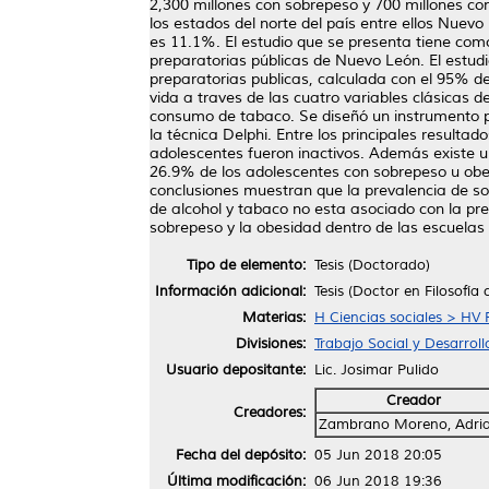
2,300 millones con sobrepeso y 700 millones co
los estados del norte del país entre ellos Nuev
es 11.1%. El estudio que se presenta tiene como
preparatorias públicas de Nuevo León. El estudi
preparatorias publicas, calculada con el 95% de
vida a traves de las cuatro variables clásicas d
consumo de tabaco. Se diseñó un instrumento pa
la técnica Delphi. Entre los principales resulta
adolescentes fueron inactivos. Además existe un
26.9% de los adolescentes con sobrepeso u obe
conclusiones muestran que la prevalencia de so
de alcohol y tabaco no esta asociado con la pres
sobrepeso y la obesidad dentro de las escuelas 
Tipo de elemento:
Tesis (Doctorado)
Información adicional:
Tesis (Doctor en Filosofía
Materias:
H Ciencias sociales > HV 
Divisiones:
Trabajo Social y Desarro
Usuario depositante:
Lic. Josimar Pulido
Creador
Creadores:
Zambrano Moreno, Adri
Fecha del depósito:
05 Jun 2018 20:05
Última modificación:
06 Jun 2018 19:36