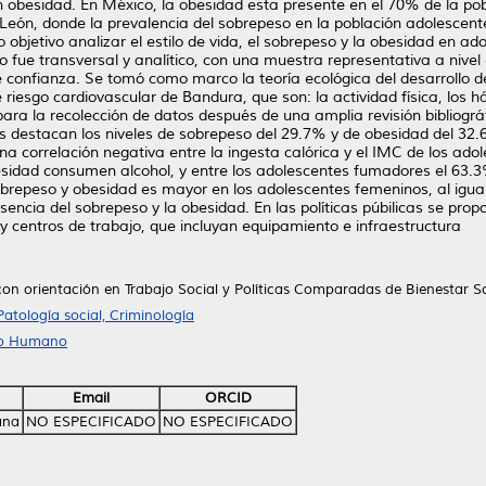
n obesidad. En México, la obesidad esta presente en el 70% de la pob
o León, donde la prevalencia del sobrepeso en la población adolesce
 objetivo analizar el estilo de vida, el sobrepeso y la obesidad en a
o fue transversal y analítico, con una muestra representativa a nive
 confianza. Se tomó como marco la teoría ecológica del desarrollo de
e riesgo cardiovascular de Bandura, que son: la actividad física, los h
ra la recolección de datos después de una amplia revisión bibliográf
dos destacan los niveles de sobrepeso del 29.7% y de obesidad del 32.
a correlación negativa entre la ingesta calórica y el IMC de los adol
sidad consumen alcohol, y entre los adolescentes fumadores el 63.
brepeso y obesidad es mayor en los adolescentes femeninos, al igual
encia del sobrepeso y la obesidad. En las políticas púbilicas se prop
y centros de trabajo, que incluyan equipamiento e infraestructura
 con orientación en Trabajo Social y Políticas Comparadas de Bienestar So
Patología social, Criminología
llo Humano
Email
ORCID
ana
NO ESPECIFICADO
NO ESPECIFICADO