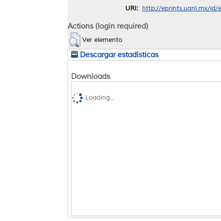
URI:
http://eprints.uanl.mx/id
Actions (login required)
Ver elemento
Descargar estadísticas
Downloads
Loading...