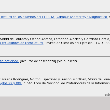
a lectura en los alumnos del I.T.E.S.M., Campus Monterrey : Diagnóstico.
M
 Maria de Lourdes
y
Ochoa Ahmed, Fernando Alberto
y
Carranza García,
 estudiantes de licenciatura.
Revista de Ciencias del Ejercicio --FOD. I
sta noticiosa.
[Recurso de enseñanza] (Sin publicar)
y
Mesías Rodríguez, Norma Esperanza
y
Treviño Martínez, Maria de Lour
iglos XX y XXI.
In: 5to. Foro de Nacional de Profesionales de la Informac
est