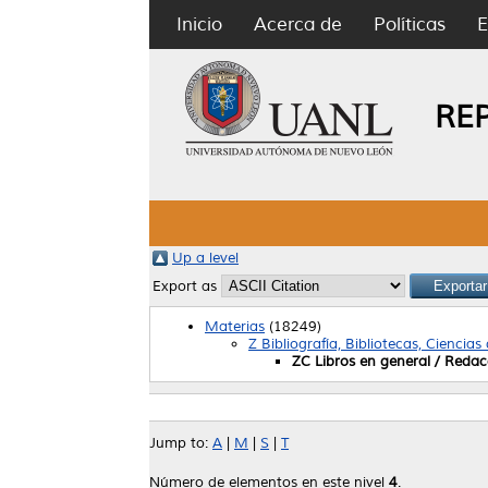
Inicio
Acerca de
Políticas
E
RE
Up a level
Export as
Materias
(18249)
Z Bibliografía, Bibliotecas, Ciencias
ZC Libros en general / Redac
Jump to:
A
|
M
|
S
|
T
Número de elementos en este nivel
4
.