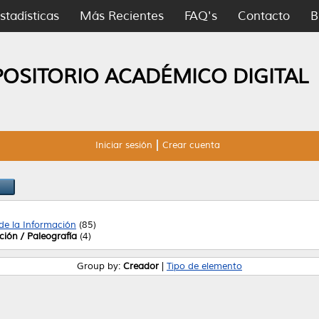
stadísticas
Más Recientes
FAQ's
Contacto
B
POSITORIO ACADÉMICO DIGITAL
Iniciar sesión
Crear cuenta
 de la Información
(85)
ción / Paleografía
(4)
Group by:
Creador
|
Tipo de elemento