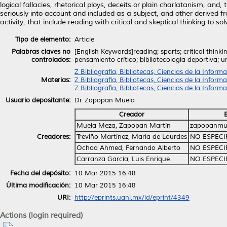
logical fallacies, rhetorical ploys, deceits or plain charlatanism, and, 
seriously into account and included as a subject, and other derived fr
activity, that include reading with critical and skeptical thinking to
Tipo de elemento:
Article
Palabras claves no
[English Keywords]reading; sports; critical think
controlados:
pensamiento crítico; bibliotecología deportiva; un
Z Bibliografía, Bibliotecas, Ciencias de la Infor
Materias:
Z Bibliografía, Bibliotecas, Ciencias de la Inform
Z Bibliografía, Bibliotecas, Ciencias de la Info
Usuario depositante:
Dr. Zapopan Muela
Creador
Muela Meza, Zapopan Martín
zapopanmu
Creadores:
Treviño Martínez, Maria de Lourdes
NO ESPECI
Ochoa Ahmed, Fernando Alberto
NO ESPECI
Carranza García, Luis Enrique
NO ESPECI
Fecha del depósito:
10 Mar 2015 16:48
Última modificación:
10 Mar 2015 16:48
URI:
http://eprints.uanl.mx/id/eprint/4349
Actions (login required)