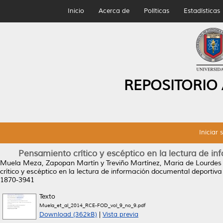
Inicio
Acerca de
Políticas
Estadísticas
REPOSITORIO
Iniciar 
Pensamiento crítico y escéptico en la lectura de i
Muela Meza, Zapopan Martín
y
Treviño Martínez, Maria de Lourdes
crítico y escéptico en la lectura de información documental deportiva
1870-3941
Texto
Muela_et_al_2014_RCE-FOD_vol_9_no_9.pdf
Download (362kB)
|
Vista previa