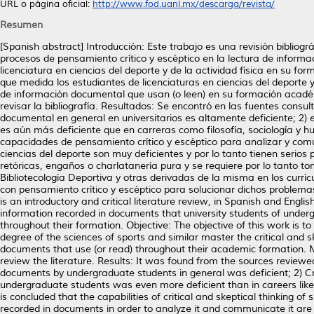
URL o página oficial:
http://www.fod.uanl.mx/descarga/revista/
Resumen
[Spanish abstract] Introducción: Este trabajo es una revisión bibliográf
procesos de pensamiento crítico y escéptico en la lectura de inform
licenciatura en ciencias del deporte y de la actividad física en su for
que medida los estudiantes de licenciaturas en ciencias del deporte y
de información documental que usan (o leen) en su formación acadé
revisar la bibliografía. Resultados: Se encontró en las fuentes consu
documental en general en universitarios es altamente deficiente; 2)
es aún más deficiente que en carreras como filosofía, sociología y 
capacidades de pensamiento crítico y escéptico para analizar y comu
ciencias del deporte son muy deficientes y por lo tanto tienen seri
retóricas, engaños o charlatanería pura y se requiere por lo tanto to
Bibliotecología Deportiva y otras derivadas de la misma en los currícul
con pensamiento crítico y escéptico para solucionar dichos problemas
is an introductory and critical literature review, in Spanish and Englis
information recorded in documents that university students of underg
throughout their formation. Objective: The objective of this work is 
degree of the sciences of sports and similar master the critical and s
documents that use (or read) throughout their academic formation
review the literature. Results: It was found from the sources reviewed 
documents by undergraduate students in general was deficient; 2) Cri
undergraduate students was even more deficient than in careers like 
is concluded that the capabilities of critical and skeptical thinking 
recorded in documents in order to analyze it and communicate it are 