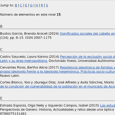
Jump to:
B
|
C
|
E
|
G
|
H
|
R
|
S
Número de elementos en este nivel
15
.
B
Bustos García, Brenda Araceli
(2024)
Significados sociales del cabello 
(124). pp. 8-15. ISSN 2007-1175
C
Castro Saucedo, Laura Karina
(2014)
Percepción de la exclusión socia
León y su área metropolitana.
Doctorado thesis, Universidad Autónoma
Cervantes Rivas, Bertha Alicia
(2017)
Resistencia ideológica de familias 
propia ideología frente a la ideología hegemónica. Prácticas socio-cultur
Nuevo León.
Cortes Blanco, Yosi
y
Jáuregui Díaz, José Alfredo
y
Avila Sánchez, María 
de la condición de vulnerabilidad de la población en el municipio de Ac
E
Estrada Esparza, Olga Nelly
y
Izquierdo Campos, Isabel
(2015)
Las estud
Perspectivas de Genero. Historia, Actualidades y retos desde una óptica
9786075131481