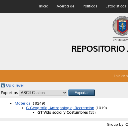
Inicio
Acerca de
Políticas
Estadísticas
REPOSITORIO
Iniciar 
Up a level
Export as
Materias
(18249)
G Geografía, Antropología, Recreación
(1019)
GT Vida social y Costumbres
(15)
Group by:
C