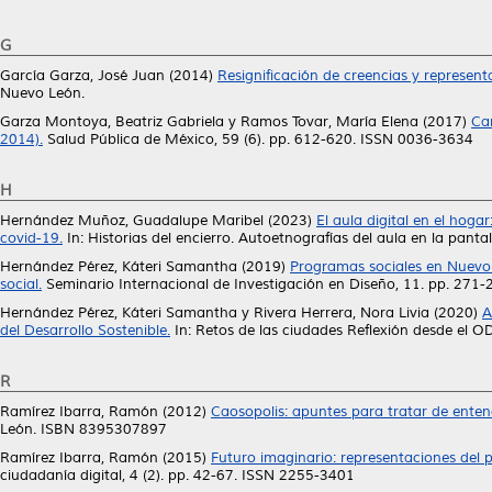
G
García Garza, José Juan
(2014)
Resignificación de creencias y represent
Nuevo León.
Garza Montoya, Beatriz Gabriela
y
Ramos Tovar, María Elena
(2017)
Ca
2014).
Salud Pública de México, 59 (6). pp. 612-620. ISSN 0036-3634
H
Hernández Muñoz, Guadalupe Maribel
(2023)
El aula digital en el ho
covid-19.
In: Historias del encierro. Autoetnografías del aula en la pantal
Hernández Pérez, Káteri Samantha
(2019)
Programas sociales en Nuevo L
social.
Seminario Internacional de Investigación en Diseño, 11. pp. 271
Hernández Pérez, Káteri Samantha
y
Rivera Herrera, Nora Livia
(2020)
A
del Desarrollo Sostenible.
In: Retos de las ciudades Reflexión desde el 
R
Ramírez Ibarra, Ramón
(2012)
Caosopolis: apuntes para tratar de enten
León. ISBN 8395307897
Ramírez Ibarra, Ramón
(2015)
Futuro imaginario: representaciones del 
ciudadanía digital, 4 (2). pp. 42-67. ISSN 2255-3401