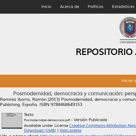
Inicio
Acerca de
Políticas
Estadísticas
REPOSITORIO
Iniciar 
Posmodernidad, democracia y comunicación: perspe
Ramírez Ibarra, Ramón
(2013)
Posmodernidad, democracia y comunica
Publishing, España. ISBN 9788468649153
Texto
- Versión Publicada
Posmodernidad-democracia.pdf
Available under License
Creative Commons Attribution Non
Download (1MB)
|
Vista previa