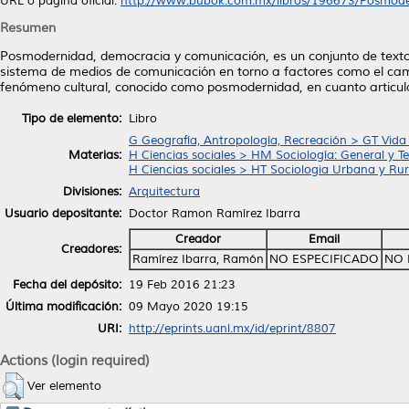
URL o página oficial:
http://www.bubok.com.mx/libros/196673/Posmoder
Resumen
Posmodernidad, democracia y comunicación, es un conjunto de textos c
sistema de medios de comunicación en torno a factores como el cambio
fenómeno cultural, conocido como posmodernidad, en cuanto articula
Tipo de elemento:
Libro
G Geografía, Antropología, Recreación > GT Vida
Materias:
H Ciencias sociales > HM Sociología: General y Te
H Ciencias sociales > HT Sociologia Urbana y Rur
Divisiones:
Arquitectura
Usuario depositante:
Doctor Ramon Ramírez Ibarra
Creador
Email
Creadores:
Ramírez Ibarra, Ramón
NO ESPECIFICADO
NO 
Fecha del depósito:
19 Feb 2016 21:23
Última modificación:
09 Mayo 2020 19:15
URI:
http://eprints.uanl.mx/id/eprint/8807
Actions (login required)
Ver elemento