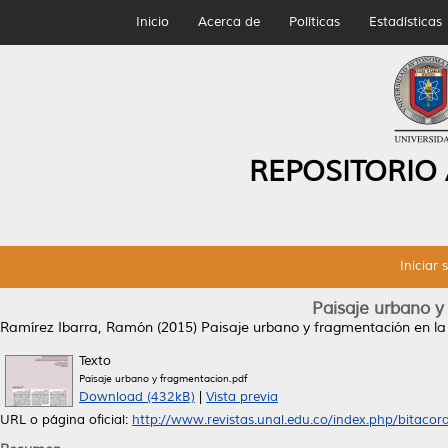
Inicio
Acerca de
Políticas
Estadísticas
REPOSITORIO
Iniciar 
Paisaje urbano y
Ramírez Ibarra, Ramón
(2015)
Paisaje urbano y fragmentación en la
Texto
Paisaje urbano y fragmentacion.pdf
Download (432kB)
|
Vista previa
URL o página oficial:
http://www.revistas.unal.edu.co/index.php/bitacora.