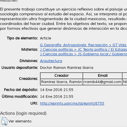
Resumen
El presente trabajo constituye un ejercicio reflexivo sobre el paisaj
sociología comprensiva al estudio del espacio. Así, se interpreta 
representación ultra fragmentada de la ciudad mexicana, resultado d
coordinados del hacer ciudad. Entre los objetivos del texto, se propo
por formas efectivas que generar dinámicas de interacción en la dicot
Tipo de elemento:
Article
G Geografía, Antropología, Recreación > GT Vida
Materias:
J Ciencias políticas > JC Teoría política / El Estad
J Ciencias políticas > JS Gobierno local / Gobier
Divisiones:
Arquitectura
Usuario depositante:
Doctor Ramon Ramírez Ibarra
Creador
Email
Creadores:
Ramírez Ibarra, Ramón
rramib44@gmail.com
N
Fecha del depósito:
14 Ene 2016 21:55
Última modificación:
14 Ene 2016 21:55
URI:
http://eprints.uanl.mx/id/eprint/8755
Actions (login required)
Ver elemento