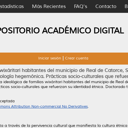
stadísticas
Más Recientes
FAQ's
Contacto
B
POSITORIO ACADÉMICO DIGITAL
Iniciar sesión
Crear cuenta
 wixáritari habitantes del municipio de Real de Catorce, S
eología hegemónica. Prácticas socio-culturales que refue
a ideológica de familias wixáritari habitantes del municipio de Real 
ticas socio-culturales que refuerzan su identidad étnica.
Doctorado t
Aceptada
mons Attribution Non-commercial No Derivatives
.
a a través de la pervivencia cultural que manifiesta la cultura étnica 