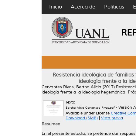
Inicio
Acerca de
Políticas
E
RE
Resistencia ideológica de familias
ideología frente a la id
Cervantes Rivas, Bertha Alicia
(2017)
Resistenci
ideología frente a la ideología hegemónica. Prác
Texto
- Versión 
Bertha-Alicia-Cervantes-Rivas.pdf
Available under License
Creative Com
Download (5MB)
|
Vista previa
Resumen
En el presente estudio, se pretende dar respuest