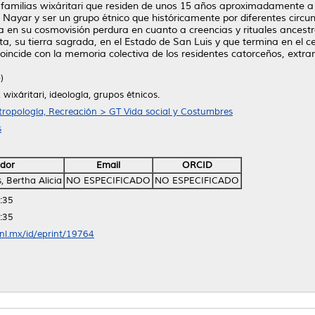
s familias wixáritari que residen de unos 15 años aproximadamente a 
 Nayar y ser un grupo étnico que históricamente por diferentes circun
a en su cosmovisión perdura en cuanto a creencias y rituales ancestr
ta, su tierra sagrada, en el Estado de San Luis y que termina en el 
oincide con la memoria colectiva de los residentes catorceños, extra
)
 wixáritari, ideología, grupos étnicos.
tropología, Recreación > GT Vida social y Costumbres
s
dor
Email
ORCID
, Bertha Alicia
NO ESPECIFICADO
NO ESPECIFICADO
:35
:35
anl.mx/id/eprint/19764