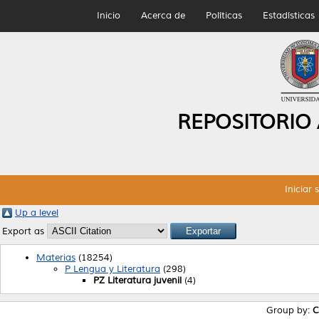
Inicio
Acerca de
Políticas
Estadísticas
REPOSITORIO
Iniciar 
Up a level
Export as
Materias
(18254)
P Lengua y Literatura
(298)
PZ Literatura juvenil
(4)
Group by:
C