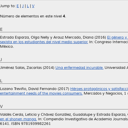
Jump to:
E
|
J
|
L
|
V
Número de elementos en este nivel
4
.
E
Estrada Esparza, Olga Nelly
y
Arauz Mercado, Diana
(2016)
El género y
sexista en los estudiantes del nivel medio superior.
In: Congreso Internac
México.
J
Jiménez Salas, Zacarías
(2014)
Una enfermedad incurable.
Universidad 
L
Lozano Treviño, David Fernando
(2017)
Héroes protagónicos y satisfacc
entertainment needs of the movies consumers.
Mercados y Negocios, 1 
V
Valdés Cerda, Leticia
y
Chávez González, Guadalupe
y
Estrada Esparza, 
en el shonen manga.
In: Compendio Investigativo de Academia Journals
6141. ISBN 9781939982261