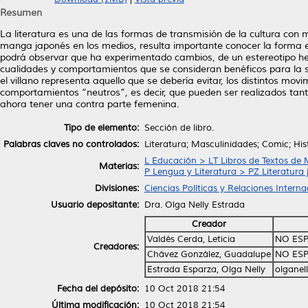
Resumen
La literatura es una de las formas de transmisión de la cultura con 
manga japonés en los medios, resulta importante conocer la forma en
podrá observar que ha experimentado cambios, de un estereotipo hero
cualidades y comportamientos que se consideran benéficos para la soc
el villano representa aquello que se debería evitar, los distintos mo
comportamientos “neutros”, es decir, que pueden ser realizados tanto
ahora tener una contra parte femenina.
Tipo de elemento:
Sección de libro.
Palabras claves no controlados:
Literatura; Masculinidades; Comic; Hi
L Educación > LT Libros de Textos de 
Materias:
P Lengua y Literatura > PZ Literatura 
Divisiones:
Ciencias Políticas y Relaciones Interna
Usuario depositante:
Dra. Olga Nelly Estrada
Creador
Valdés Cerda, Leticia
NO ESP
Creadores:
Chávez González, Guadalupe
NO ESP
Estrada Esparza, Olga Nelly
olgane
Fecha del depósito:
10 Oct 2018 21:54
Última modificación:
10 Oct 2018 21:54