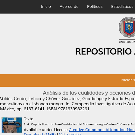
Inicio
Acerca de
Políticas
Estadísticas
REPOSITORIO
Iniciar 
Análisis de las cualidades y acciones
Valdés Cerda, Leticia
y
Chávez González, Guadalupe
y
Estrada Espar
masculinos en el shonen manga.
In: Compendio Investigativo de Ac
México, pp. 6137-6141. ISBN 9781939982261
Texto
2. 4. Cap de libro_ on line-Cualidades del Shonen manga-Valdés-Chávez y Es
Available under License
Creative Commons Attribution Non
Download (1MB)
|
Vista previa