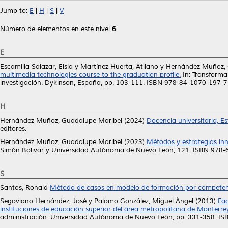
Jump to:
E
|
H
|
S
|
V
Número de elementos en este nivel
6
.
E
Escamilla Salazar, Elsia
y
Martínez Huerta, Atilano
y
Hernández Muñoz, 
multimedia technologies course to the graduation profile.
In: Transforma
investigación. Dykinson, España, pp. 103-111. ISBN 978-84-1070-197-7
H
Hernández Muñoz, Guadalupe Maribel
(2024)
Docencia universitaria, E
editores.
Hernández Muñoz, Guadalupe Maribel
(2023)
Métodos y estrategias inn
Simón Bolivar y Universidad Autónoma de Nuevo León, 121. ISBN 978
S
Santos, Ronald
Método de casos en modelo de formación por competen
Segoviano Hernández, José
y
Palomo González, Miguel Ángel
(2013)
Fac
instituciones de educación superior del área metropolitana de Monterre
administración. Universidad Autónoma de Nuevo León, pp. 331-358. 