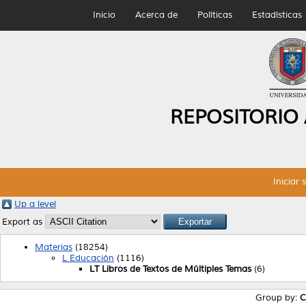
Inicio
Acerca de
Políticas
Estadísticas
REPOSITORIO
Iniciar 
Up a level
Export as
Materias
(18254)
L Educación
(1116)
LT Libros de Textos de Múltiples Temas
(6)
Group by:
C