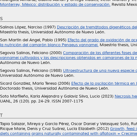
Monterrey, México: distribución y estado de conservación.
Revista Mexic
S
Salinas López, Narciso
(1997)
Descripción de tremátodos digenéticos del 
Maestría thesis, Universidad Autónoma de Nuevo León.
San Martín del Angel, Pablo
(1995)
Efecto del grado de oxidación de ac
la nutrición del camarón blanco Penaeus vannamei.
Maestría thesis, U
Segovia Salinas, Feliciano
(2000)
Comparación de las diferentes fases de
vannamei cultivados y las descripciones obtenidas en camarones de la
Autónoma de Nuevo León.
Segovia Salinas, Feliciano
(1988)
Ultraestructura de una nueva especie 
Universidad Autónoma de Nuevo León.
Sicard González, María Teresa
(2006)
Efecto de la oscilación térmica en
Doctorado thesis, Universidad Autónoma de Nuevo León.
Soto Marfileño, Karla Alejandra
y
Galaviz Silva, Lucio
(2023)
Necrosis he
UANL, 26 (120). pp. 24-29. ISSN 2007-1175
T
Tapia Salazar, Mireya
y
García Pérez, Oscar Daniel
y
Velasquez Soto, Rut
Ricque Marie, Denis
y
Cruz Suárez, Lucía Elizabeth
(2012)
Growth, feed i
diets containing grains naturally contaminated with aflatoxin = Crecim