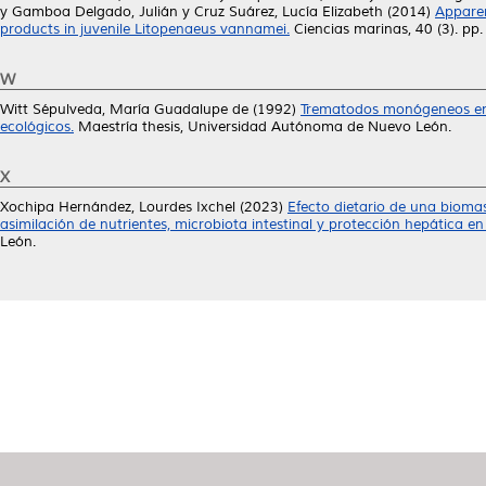
y
Gamboa Delgado, Julián
y
Cruz Suárez, Lucía Elizabeth
(2014)
Apparen
products in juvenile Litopenaeus vannamei.
Ciencias marinas, 40 (3). p
W
Witt Sépulveda, María Guadalupe de
(1992)
Trematodos monógeneos en p
ecológicos.
Maestría thesis, Universidad Autónoma de Nuevo León.
X
Xochipa Hernández, Lourdes Ixchel
(2023)
Efecto dietario de una biomas
asimilación de nutrientes, microbiota intestinal y protección hepática en 
León.