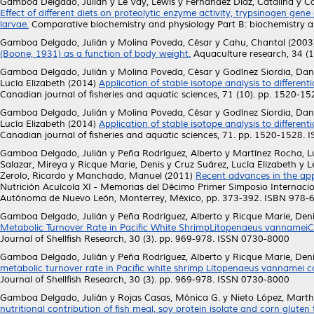
Gamboa Delgado, Julián
y
Le Vay, Lewis
y
Fernández Díaz, Catalina
y
Ca
Effect of different diets on proteolytic enzyme activity, trypsinogen gen
larvae.
Comparative biochemistry and physiology Part B: biochemistry a
Gamboa Delgado, Julián
y
Molina Poveda, César
y
Cahu, Chantal
(2003
(Boone, 1931) as a function of body weight.
Aquaculture research, 34 (
Gamboa Delgado, Julián
y
Molina Poveda, César
y
Godínez Siordia, Dan
Lucía Elizabeth
(2014)
Application of stable isotope analysis to differen
Canadian journal of fisheries and aquatic sciences, 71 (10). pp. 1520-
Gamboa Delgado, Julián
y
Molina Poveda, César
y
Godínez Siordia, Dan
Lucía Elizabeth
(2014)
Application of stable isotope analysis to differen
Canadian journal of fisheries and aquatic sciences, 71. pp. 1520-1528.
Gamboa Delgado, Julián
y
Peña Rodríguez, Alberto
y
Martínez Rocha, L
Salazar, Mireya
y
Ricque Marie, Denis
y
Cruz Suárez, Lucía Elizabeth
y
L
Zerolo, Ricardo
y
Manchado, Manuel
(2011)
Recent advances in the appl
Nutrición Acuícola XI - Memorias del Décimo Primer Simposio Internacion
Autónoma de Nuevo León, Monterrey, México, pp. 373-392. ISBN 978-
Gamboa Delgado, Julián
y
Peña Rodríguez, Alberto
y
Ricque Marie, Den
Metabolic Turnover Rate in Pacific White ShrimpLitopenaeus vannameiCo
Journal of Shellfish Research, 30 (3). pp. 969-978. ISSN 0730-8000
Gamboa Delgado, Julián
y
Peña Rodríguez, Alberto
y
Ricque Marie, Den
metabolic turnover rate in Pacific white shrimp Litopenaeus vannamei co-
Journal of Shellfish Research, 30 (3). pp. 969-978. ISSN 0730-8000
Gamboa Delgado, Julián
y
Rojas Casas, Mónica G.
y
Nieto López, Mart
nutritional contribution of fish meal, soy protein isolate and corn glute