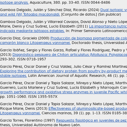
isotope analysis.
Aquaculture, 380. pp. 33-40. ISSN 0044-8486
Gamboa Delgado, Julián
y
Sánchez Díaz, Ricardo
(2024)
Dual isotopic v
and wild (W) Totoaba macdonaldi.
[Conjunto de datos.] (Sin publicar)
Gamboa Delgado, Julián
y
Villarreal Cavazos, David Alonso
y
Nieto Lóp
Marie, Denis
y
Cruz Suárez, Lucía Elizabeth
(2011)
La importancia nutri
indicada mediante isótopos estables.
In: Primer Seminario Latinoameri
García Díaz, Graciela
(2000)
Producción de biomasa pigmentada de color r
camarón blanco Litopenaeus vannamei.
Doctorado thesis, Universidad
García Ibáñez, Sergio
y
Flores Garza, Rafael
y
Flores Rodríguez, Pedro
y
(2013)
Diagnóstico pesquero de Chiton articulatus (Mollusca: Polyplaco
293-302. ISSN 0718-1957
García Pérez, Oscar Daniel
y
Cruz Valdez, Julio César
y
Ramírez Martínez
Exploring the contribution of dietary protein from poultry by-product m
stable isotopes.
Latin American Journal of Aquatic Research, 46 (1). pp
García Pérez, Oscar Daniel
y
Tapia Salazar, Mireya
y
Nieto López, Mart
Guerrero, Lucía Marlene
y
Cruz Suárez, Lucía Elizabeth
y
Marroquín Car
growth performance and oxidative stress enzymes in juvenile Pacific whi
pp. 1051-1060. ISSN 1355-557X
García Pérez, Oscar Daniel
y
Tapia Salazar, Mireya
y
Nieto López, Mart
Ricque Marie, Denis
(2013)
Effectiveness of aluminosilicate-based produc
Litopenaeus vannamei.
Ciencias marinas, 39 (1). pp. 1-13. ISSN 0185-3
García Torres, Florentino
(1997)
Respuesta fisiológica en juveniles de pe
thesis, Universidad Autónoma de Nuevo León.