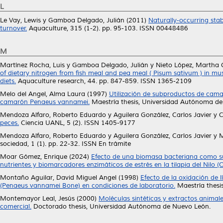
L
Le Vay, Lewis
y
Gamboa Delgado, Julián
(2011)
Naturally-occurring stab
turnover.
Aquaculture, 315 (1-2). pp. 95-103. ISSN 00448486
M
Martínez Rocha, Luis
y
Gamboa Delgado, Julián
y
Nieto López, Martha
of dietary nitrogen from fish meal and pea meal ( Pisum sativum ) in mu
diets.
Aquaculture research, 44. pp. 847-859. ISSN 1365-2109
Melo del Angel, Alma Laura
(1997)
Utilización de subproductos de cam
camarón Penaeus vannamei.
Maestría thesis, Universidad Autónoma de
Mendoza Alfaro, Roberto Eduardo
y
Aguilera González, Carlos Javier
y
C
peces.
Ciencia UANL, 5 (2). ISSN 1405-9177
Mendoza Alfaro, Roberto Eduardo
y
Aguilera González, Carlos Javier
y
M
sociedad, 1 (1). pp. 22-32. ISSN En trámite
Moar Gómez, Enrique
(2024)
Efecto de una biomasa bacteriana como su
nutrientes y biomarcadores enzimáticos de estrés en la tilapia del Nilo (
Montaño Aguilar, David Miguel Angel
(1998)
Efecto de la oxidación de 
(Penaeus vannamei Bone) en condiciones de laboratorio.
Maestría thesi
Montemayor Leal, Jesús
(2000)
Moléculas sintéticas y extractos animale
comercial.
Doctorado thesis, Universidad Autónoma de Nuevo León.