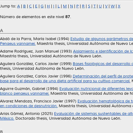
Jump to:
A
|
B
|
C
|
E
|
G
|
H
|
I
|
L
|
M
|
N
|
P
|
R
|
S
|
T
|
U
|
V
|
W
|
X
Número de elementos en este nivel
87
.
A
Abdó de la Parra, María Isabel
(1994)
Estudio de algunos parámetros de 
Penaeus vannamei.
Maestría thesis, Universidad Autónoma de Nuevo Le
Adame Rodríguez, Juan Manuel
(1993)
Aislamiento e identificación de 
Maestría thesis, Universidad Autónoma de Nuevo León.
Aguilera González, Carlos Javier
(1999)
Bases fisiológicas del desarrollo
thesis, Universidad Autónoma de Nuevo León.
Aguilera González, Carlos Javier
(1996)
Determinación del perfil de pro
base para el desarrollo de una dieta artificial para su cultivo comercial.
M
Aguirre Guzmán, Gabriel
(1994)
Evaluación nutricional de diferentes le
blanco penaeus vannamei.
Maestría thesis, Universidad Autónoma de N
Alvarez Mendoza, Francisco Javier
(1997)
Evaluación hematológica de tr
en condiciones de desnutrición.
Maestría thesis, Universidad Autónoma
Arias Gámez, Antonio
(2025)
Evaluación de sistemas sustentables de alt
México.
Doctorado thesis, Universidad Autónoma de Nuevo León.
B