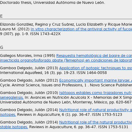
Doctorado thesis, Universidad Autónoma de Nuevo León.
E
Elizondo González, Regina
y
Cruz Suárez, Lucía Elizabeth
y
Ricque Marie
Laura M.
(2012)
In vitro characterization of the antiviral activity of 
9 (307). pp. 1-9. ISSN 1743-422X
G
Gallegos Morales, Irma
(1995)
Respuesta hematológica del bagre de cana
insecticida organofosforado abate (Temephos) en condiciones de laborat
Gamboa Delgado, Julián
(2013)
Application of isotopic techniques to a
International Aquafeed, 16 (3). pp. 19-23. ISSN 1464-0058
Gamboa Delgado, Julián
(2012)
Economically important marine larvae: 
Cycle. Animal Science, Issues and Professions, 1 . Nova Science Publis
Gamboa Delgado, Julián
(2010)
Isótopos estables como trazadores nutri
senegalensis.
In: Avances en Nutrición Acuícola X - Memorias del X Simpo
Universidad Autónoma de Nuevo León, Monterrey, México, pp. 620-66
Gamboa Delgado, Julián
(2014)
Nutritional role of natural productivity
isotopes.
Reviews in Aquaculture, 6 (1). pp. 36-47. ISSN 1753-5123
Gamboa Delgado, Julián
(2014)
Nutritional role of the natural producti
stable isotopes.
Reviews in Aquaculture, 6. pp. 36-47. ISSN 1753-5131