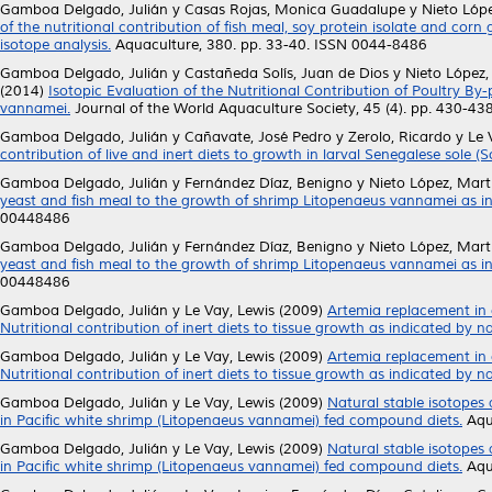
Gamboa Delgado, Julián
y
Casas Rojas, Monica Guadalupe
y
Nieto Lóp
of the nutritional contribution of fish meal, soy protein isolate and cor
isotope analysis.
Aquaculture, 380. pp. 33-40. ISSN 0044-8486
Gamboa Delgado, Julián
y
Castañeda Solís, Juan de Dios
y
Nieto López
(2014)
Isotopic Evaluation of the Nutritional Contribution of Poultry B
vannamei.
Journal of the World Aquaculture Society, 45 (4). pp. 430-4
Gamboa Delgado, Julián
y
Cañavate, José Pedro
y
Zerolo, Ricardo
y
Le 
contribution of live and inert diets to growth in larval Senegalese sole (S
Gamboa Delgado, Julián
y
Fernández Díaz, Benigno
y
Nieto López, Mar
yeast and fish meal to the growth of shrimp Litopenaeus vannamei as ind
00448486
Gamboa Delgado, Julián
y
Fernández Díaz, Benigno
y
Nieto López, Mar
yeast and fish meal to the growth of shrimp Litopenaeus vannamei as ind
00448486
Gamboa Delgado, Julián
y
Le Vay, Lewis
(2009)
Artemia replacement in 
Nutritional contribution of inert diets to tissue growth as indicated by n
Gamboa Delgado, Julián
y
Le Vay, Lewis
(2009)
Artemia replacement in 
Nutritional contribution of inert diets to tissue growth as indicated by n
Gamboa Delgado, Julián
y
Le Vay, Lewis
(2009)
Natural stable isotopes 
in Pacific white shrimp (Litopenaeus vannamei) fed compound diets.
Aqua
Gamboa Delgado, Julián
y
Le Vay, Lewis
(2009)
Natural stable isotopes 
in Pacific white shrimp (Litopenaeus vannamei) fed compound diets.
Aqua