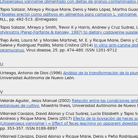
Litopenaeus vannamei alimentado con dietas de granos contaminados n
Tapia Salazar, Mireya
y
Ricque Marie, Denis
y
Nieto López, Martha Gua
(Tagetes erecta) como aditivos en alimentos para camaron L. vannamei.
N,L., pp. 492-513. (Entregado)
Tapia Salazar, Mireya
y
Smith, Trevor K
y
Harris, Andrew
y
Cruz Suárez, L
stylirostris (Perez-Farfante & Kensley, 1997) to dietary cadaverine suppl
Trejo Ávila, Laura M.
y
Morales Martinez, M. E.
y
Ricque Marie, Denis
y
C
Selene
y
Rodríguez Padilla, María Cristina
(2014)
In vitro anti-canine di
okamuranus.
Virus disease, 25. pp. 474-480. ISSN 1201-9712
U
Urteaga, Antonio de Dios
(1996)
Análisis de la transformación de la p
Universidad Autónoma de Nuevo León.
V
Velarde Aguilar, Jesús Manuel
(2002)
Relación entre las condiciones amb
estanques de cultivo.
Maestría thesis, Universidad Autónoma de Nuevo 
Villarreal Cavazos, David Alonso
y
Cruz Suárez, Lucía Elizabeth
y
Tapia S
Andreas
y
Ricque Marie, Denis
(2017)
Efecto de la lixiviación de heces 
(Litopenaeus vannamei ) = Effect of feces leaching on apparent digestibil
pp. 353-357. ISSN 0188-8897
Villarreal Cavazos, David Alonso
y
Ricque Marie, Denis
y
Peña Rodríguez