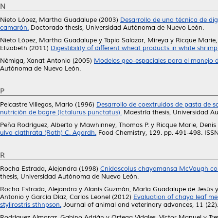
N
Nieto López, Martha Guadalupe
(2003)
Desarrollo de una técnica de dig
camarón.
Doctorado thesis, Universidad Autónoma de Nuevo León.
Nieto López, Martha Guadalupe
y
Tapia Salazar, Mireya
y
Ricque Marie,
Elizabeth
(2011)
Digestibility of different wheat products in white shrim
Némiga, Xanat Antonio
(2005)
Modelos geo-espaciales para el manejo de
Autónoma de Nuevo León.
P
Pelcastre Villegas, Mario
(1996)
Desarrollo de coextruidos de pasta de 
nutrición de bagre (Ictalurus punctatus).
Maestría thesis, Universidad 
Peña Rodríguez, Alberto
y
Mawhinney, Thomas P.
y
Ricque Marie, Denis
ulva clathrata (Roth) C. Agardh.
Food Chemistry, 129. pp. 491-498. IS
R
Rocha Estrada, Alejandra
(1998)
Cnidoscolus chayamansa McVaugh como 
thesis, Universidad Autónoma de Nuevo León.
Rocha Estrada, Alejandra
y
Alanís Guzmán, María Guadalupe de Jesús
Antonio
y
García Díaz, Carlos Leonel
(2012)
Evaluation of chaya leaf m
stylirostris sthnpson.
Journal of animal and veterinary advances, 11 (22
Rodríguez Almaraz, Gabino Adrián
y
Ortega Vidales, Víctor Manuel
y
Tre