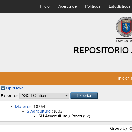
Inicio
Acerca de
Políticas
Estadísticas
REPOSITORIO
Iniciar 
Up a level
Export as
Materias
(18254)
S Agricultura
(1003)
SH Acuacultura / Pesca
(92)
Group by:
C