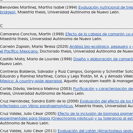
Benavides Martínez, Martha Isabel
(1994)
Evaluación nutricional de tre
bridgesi).
Maestría thesis, Universidad Autónoma de Nuevo León.
C
Camarena Conchas, Martín
(1998)
Efecto de la cabeza de camarón co-ex
Maestría thesis, Universidad Autónoma de Nuevo León.
Carreón Zapiain, María Teresa
(2020)
Análisis bio-ecológico, pesquero y
el Pacífico Mexicano.
Doctorado thesis, Universidad Autónoma de Nuev
Castillo Mata, María de Lourdes
(1998)
Diseño y elaboración de camaró
Nuevo León.
Contreras Balderas, Salvador
y
Ruiz Campos, Gorgonio
y
Schmitter Soto,
Eduardo
y
Ramírez Martínez, Carlos
y
Leija Tristán, M. A.
y
Almada Villela
Mexico: A country-wide appraisal.
Aquatic ecosystem health & manageme
Cortés Dávila, Verónica Melinna
(2003)
Purificación y caracterización de
thesis, Universidad Autónoma de Nuevo León.
Cruz Hernández, Sandra Edith de la
(2008)
Evaluación del efecto de los 
infectados con Vibrio parahaemolyticus.
Maestría thesis, Universidad 
Cruz Valdez, Julio César
(2005)
Efecto de la inclusión de biomasa pigm
experimentales para tilapia (Oreochromis niloticus) y su tolerancia al es
Autónoma de Nuevo León.
Cruz Valdez, Julio César
(2011)
Evaluación del catán (Atractosteus spat