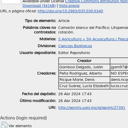
Available under License
Creative Commons Attribution Non
Download (341kB)
|
Vista previa
URL o página oficial:
http://doi.org/10.2983/035.030.0340
Tipo de elemento:
Article
Palabras claves no
Camarón blanco del Pacífico; Litopenaeu
controlados:
rotación.
Materias:
S Agricultura > SH Acuacultura / Pesc
Divisiones:
Ciencias Biológicas
Usuario depositante:
Editor Repositorio
Creador
Gamboa Delgado, Julián
jgam97@
Creadores:
Peña Rodríguez, Alberto
NO ESPE
Ricque Marie, Denis
denis.ri
Cruz Suárez, Lucía Elizabeth
lucia.cru
Fecha del depósito:
26 Abr 2024 17:43
Última modificación:
26 Abr 2024 17:43
URI:
http://eprints.uanl.mx/id/eprint/27391
Actions (login required)
Ver elemento