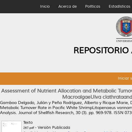
Inicio
Acerca de
Políticas
Estadísticas
REPOSITORIO
Iniciar 
Assessment of Nutrient Allocation and Metabolic Turn
MacroalgaeUlva clathrataand 
Gamboa Delgado, Julián
y
Peña Rodríguez, Alberto
y
Ricque Marie, 
Metabolic Turnover Rate in Pacific White ShrimpLitopenaeus vannam
Analysis.
Journal of Shellfish Research, 30 (3). pp. 969-978. ISSN 07
Texto
- Versión Publicada
267.pdf