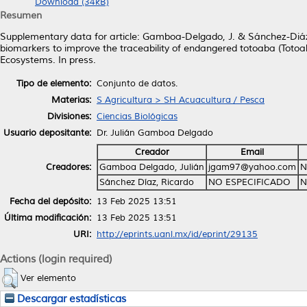
Download (34kB)
Resumen
Supplementary data for article: Gamboa-Delgado, J. & Sánchez-Diáz,
biomarkers to improve the traceability of endangered totoaba (Tot
Ecosystems. In press.
Tipo de elemento:
Conjunto de datos.
Materias:
S Agricultura > SH Acuacultura / Pesca
Divisiones:
Ciencias Biológicas
Usuario depositante:
Dr. Julián Gamboa Delgado
Creador
Email
Creadores:
Gamboa Delgado, Julián
jgam97@yahoo.com
N
Sánchez Díaz, Ricardo
NO ESPECIFICADO
N
Fecha del depósito:
13 Feb 2025 13:51
Última modificación:
13 Feb 2025 13:51
URI:
http://eprints.uanl.mx/id/eprint/29135
Actions (login required)
Ver elemento
Descargar estadísticas