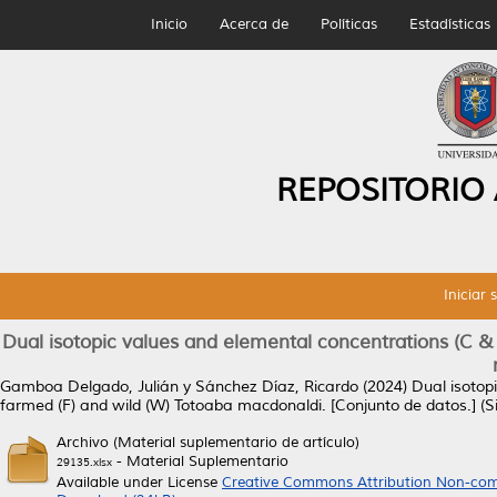
Inicio
Acerca de
Políticas
Estadísticas
REPOSITORIO
Iniciar 
Dual isotopic values and elemental concentrations (C &
Gamboa Delgado, Julián
y
Sánchez Díaz, Ricardo
(2024)
Dual isotop
farmed (F) and wild (W) Totoaba macdonaldi.
[Conjunto de datos.] (Si
Archivo (Material suplementario de artículo)
- Material Suplementario
29135.xlsx
Available under License
Creative Commons Attribution Non-com