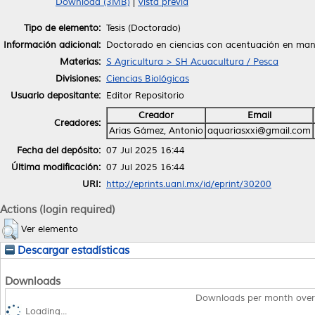
Download (3MB)
|
Vista previa
Tipo de elemento:
Tesis (Doctorado)
Información adicional:
Doctorado en ciencias con acentuación en manej
Materias:
S Agricultura > SH Acuacultura / Pesca
Divisiones:
Ciencias Biológicas
Usuario depositante:
Editor Repositorio
Creador
Email
Creadores:
Arias Gámez, Antonio
aquariasxxi@gmail.com
Fecha del depósito:
07 Jul 2025 16:44
Última modificación:
07 Jul 2025 16:44
URI:
http://eprints.uanl.mx/id/eprint/30200
Actions (login required)
Ver elemento
Descargar estadísticas
Downloads
Downloads per month over
Loading...