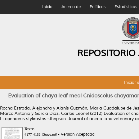
Inicio
Acerca de
Políticas
Estadísticas
REPOSITORIO
Iniciar 
Evaluation of chaya leaf meal Cnidoscolus chayamans
Rocha Estrada, Alejandra
y
Alanís Guzmán, María Guadalupe de Je
Marco Antonio
y
García Díaz, Carlos Leonel
(2012)
Evaluation of ch
Litopenaeus stylirostris sthnpson.
Journal of animal and veterinary a
Texto
- Versión Aceptada
4177-4181-Chaya.pdf