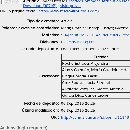
Available under License
Creative Commons Attribution Non
Download (387kB)
|
Vista previa
URL o página oficial:
http://www.medwelljournals.com/
Tipo de elemento:
Article
Palabras claves no controlados:
Meal; Protein; Shrimp; Chaya; Mexico
Materias:
S Agricultura > SH Acuacultura / Pes
Divisiones:
Ciencias Biológicas
Usuario depositante:
Dra. Lucia Elizabeth Cruz Suarez
Creador
Rocha Estrada, Alejandra
Alanís Guzmán, María Guadalupe de 
Creadores:
Ricque Marie, Denis
Cruz Suárez, Lucía Elizabeth
Alvarado Vázquez, Marco Antonio
García Díaz, Carlos Leonel
Fecha del depósito:
06 Sep 2016 20:25
Última modificación:
06 Sep 2016 20:25
URI:
http://eprints.uanl.mx/id/eprint/11149
Actions (login required)