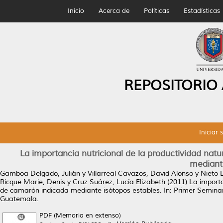
Inicio
Acerca de
Políticas
Estadísticas
REPOSITORIO
Iniciar 
La importancia nutricional de la productividad nat
mediant
Gamboa Delgado, Julián
y
Villarreal Cavazos, David Alonso
y
Nieto 
Ricque Marie, Denis
y
Cruz Suárez, Lucía Elizabeth
(2011)
La importa
de camarón indicada mediante isótopos estables.
In: Primer Semina
Guatemala.
PDF (Memoria en extenso)