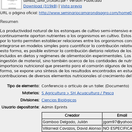
- Versión Publicada
Gamboa_Semin_DISAGRO.pdf
Download (319kB)
|
Vista previa
URL o página oficial:
http://www.seminariocamarondisagro.com/home0
Resumen
La productividad natural de los estanques de cultivo semi-intensiv
continuamente aportan nutrientes a los organismos en cultivo. Estos
por lo tanto permiten establecer relaciones entre los organismos con
integrarse en modelos simples para cuantificar la contribución relati
esta forma, es posible estimar la contribución dietaria relativa de l
incluidos en dietas y regímenes de alimentación experimentales. Los 
ingestión de material, sino también acerca de las cantidades de nutr
importancia nutricional que presenta para el camarón algunos de lo
forma, se expone una síntesis de los resultados encontrados en estud
contribuciones de diversos elementos nutricionales al crecimiento de
Tipo de elemento:
Conferencia o artículo de un taller. (Documento)
Materias:
S Agricultura > SH Acuacultura / Pesca
Divisiones:
Ciencias Biológicas
Usuario depositante:
Admin Eprints
Creador
Email
Gamboa Delgado, Julián
jgam97@yahoo
Villarreal Cavazos, David Alonso
NO ESPECIFIC