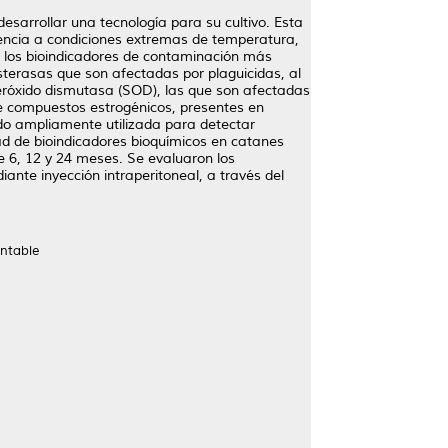
desarrollar una tecnología para su cultivo. Esta
tencia a condiciones extremas de temperatura,
de los bioindicadores de contaminación más
esterasas que son afectadas por plaguicidas, al
peróxido dismutasa (SOD), las que son afectadas
 de compuestos estrogénicos, presentes en
ido ampliamente utilizada para detectar
dad de bioindicadores bioquímicos en catanes
e 6, 12 y 24 meses. Se evaluaron los
ante inyección intraperitoneal, a través del
entable