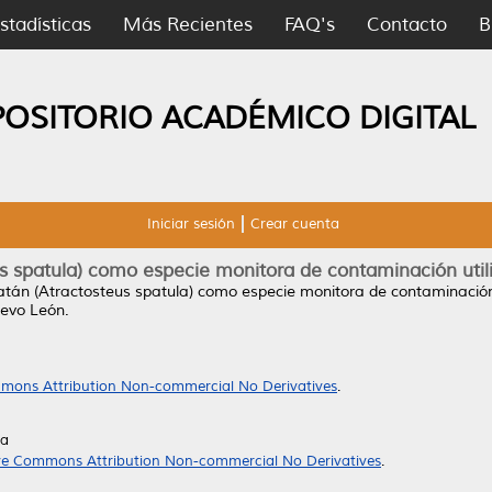
stadísticas
Más Recientes
FAQ's
Contacto
B
POSITORIO ACADÉMICO DIGITAL
Iniciar sesión
Crear cuenta
us spatula) como especie monitora de contaminación util
atán (Atractosteus spatula) como especie monitora de contaminación 
evo León.
mons Attribution Non-commercial No Derivatives
.
da
ve Commons Attribution Non-commercial No Derivatives
.