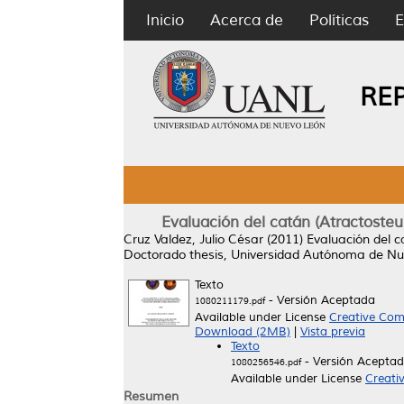
Inicio
Acerca de
Políticas
E
RE
Evaluación del catán (Atractoste
Cruz Valdez, Julio César
(2011)
Evaluación del c
Doctorado thesis, Universidad Autónoma de Nu
Texto
- Versión Aceptada
1080211179.pdf
Available under License
Creative Com
Download (2MB)
|
Vista previa
Texto
- Versión Acepta
1080256546.pdf
Available under License
Creati
Resumen