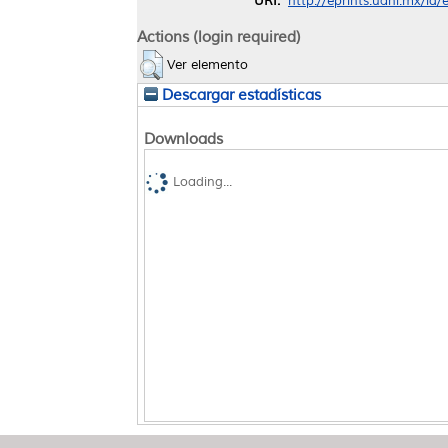
URI:
http://eprints.uanl.mx/id/
Actions (login required)
Ver elemento
Descargar estadísticas
Downloads
Loading...