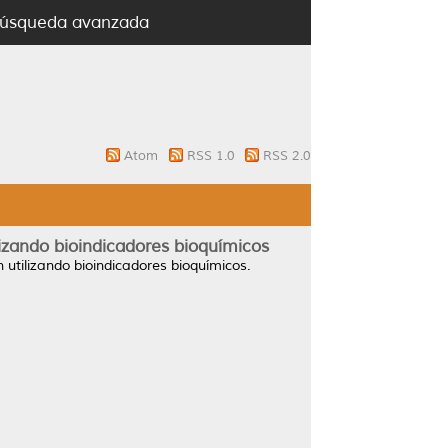
úsqueda avanzada
Atom
RSS 1.0
RSS 2.0
izando bioindicadores bioquímicos
utilizando bioindicadores bioquímicos.