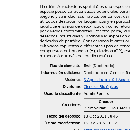
El catán (Atractosteus spatula) es una especie n
especie posee características potenciales para
oxígeno y salinidad, sus hábitos bentónicos, as
utilizados destacan los bioquímicos y en partic
igual que enzimas de detoxificación como: etox
por diversos contaminantes. Por otra parte, la 
desechos industriales y urbanos y la expresión
derivados de petróleo. Considerando lo anterior,
cultivados expuestos a diferentes tipos de con
compuestos naftoflavona (H); diazinon (OP); est
alimento ó a través del medio acuático.
Tipo de elemento:
Tesis (Doctorado)
Información adicional:
Doctorado en Ciencias Bi
Materias:
S Agricultura > SH Acuac
Divisiones:
Ciencias Biológicas
Usuario depositante:
Admin Eprints
Creador
Creadores:
Cruz Valdez, Julio César
Fecha del depósito:
13 Oct 2011 18:45
Última modificación:
16 Dic 2019 16:52