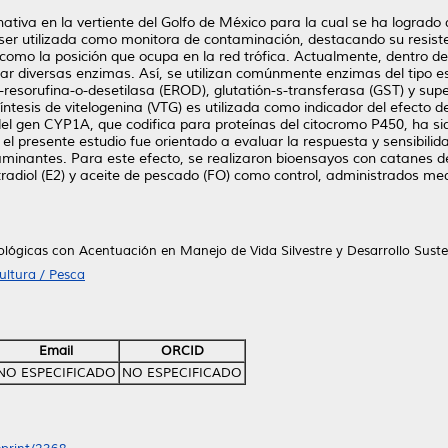
ativa en la vertiente del Golfo de México para la cual se ha logrado 
 ser utilizada como monitora de contaminación, destacando su resis
í como la posición que ocupa en la red trófica. Actualmente, dentro 
ular diversas enzimas. Así, se utilizan comúnmente enzimas del tipo 
i-resorufina-o-desetilasa (EROD), glutatión-s-transferasa (GST) y su
síntesis de vitelogenina (VTG) es utilizada como indicador del efecto
 del gen CYP1A, que codifica para proteínas del citocromo P450, ha s
 el presente estudio fue orientado a evaluar la respuesta y sensibili
taminantes. Para este efecto, se realizaron bioensayos con catanes d
radiol (E2) y aceite de pescado (FO) como control, administrados medi
ológicas con Acentuación en Manejo de Vida Silvestre y Desarrollo Sust
ultura / Pesca
Email
ORCID
NO ESPECIFICADO
NO ESPECIFICADO