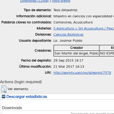
Download (22MB)
|
Vista previa
Tipo de elemento:
Tesis (Maestría)
Información adicional:
Maestro en ciencias con especialidad 
Palabras claves no controlados:
Camarones, Acuacultura
Materias:
S Agricultura > SH Acuacultura / Pes
Divisiones:
Ciencias Biológicas
Usuario depositante:
Lic. Josimar Pulido
Creador
E
Creadores:
San Martín del Angel, Pablo
NO ESP
Fecha del depósito:
29 Sep 2015 16:17
Última modificación:
21 Mar 2017 16:13
URI:
http://eprints.uanl.mx/id/eprint/7578
Actions (login required)
Ver elemento
Descargar estadísticas
Downloads
Downloads per month over