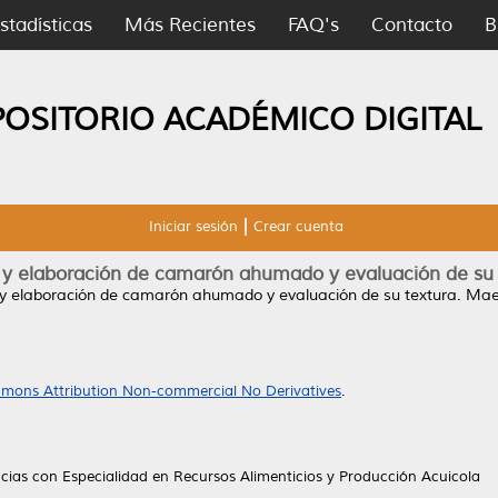
stadísticas
Más Recientes
FAQ's
Contacto
B
POSITORIO ACADÉMICO DIGITAL
Iniciar sesión
Crear cuenta
 y elaboración de camarón ahumado y evaluación de su 
y elaboración de camarón ahumado y evaluación de su textura.
Maes
mons Attribution Non-commercial No Derivatives
.
cias con Especialidad en Recursos Alimenticios y Producción Acuicola