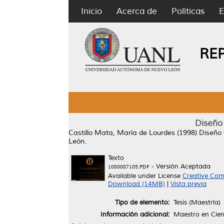
Inicio
Acerca de
Políticas
E
RE
Diseño
Castillo Mata, María de Lourdes
(1998)
Diseño 
León.
Texto
- Versión Aceptada
1080087105.PDF
Available under License
Creative Com
Download (14MB)
|
Vista previa
Tipo de elemento:
Tesis (Maestría)
Información adicional:
Maestro en Cien