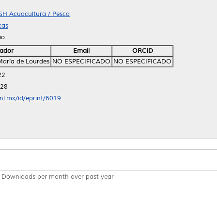
 SH Acuacultura / Pesca
cas
io
ador
Email
ORCID
María de Lourdes
NO ESPECIFICADO
NO ESPECIFICADO
22
:28
anl.mx/id/eprint/6019
Downloads per month over past year