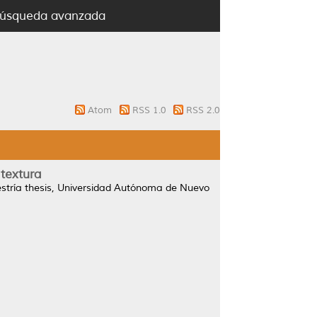
úsqueda avanzada
Atom
RSS 1.0
RSS 2.0
textura
tría thesis, Universidad Autónoma de Nuevo