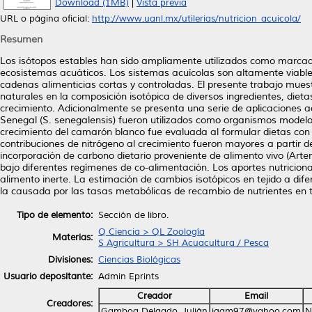
Download (1MB)
|
Vista previa
URL o página oficial:
http://www.uanl.mx/utilerias/nutricion_acuicola/
Resumen
Los isótopos estables han sido ampliamente utilizados como marcador
ecosistemas acuáticos. Los sistemas acuícolas son altamente viable
cadenas alimenticias cortas y controladas. El presente trabajo muest
naturales en la composición isotópica de diversos ingredientes, diet
crecimiento. Adicionalmente se presenta una serie de aplicaciones a
Senegal (S. senegalensis) fueron utilizados como organismos modelo.
crecimiento del camarón blanco fue evaluada al formular dietas con
contribuciones de nitrógeno al crecimiento fueron mayores a partir d
incorporación de carbono dietario proveniente de alimento vivo (Art
bajo diferentes regímenes de co-alimentación. Los aportes nutriciona
alimento inerte. La estimación de cambios isotópicos en tejido a difer
la causada por las tasas metabólicas de recambio de nutrientes en t
Tipo de elemento:
Sección de libro.
Q Ciencia > QL Zoología
Materias:
S Agricultura > SH Acuacultura / Pesca
Divisiones:
Ciencias Biológicas
Usuario depositante:
Admin Eprints
Creador
Email
Creadores:
Gamboa Delgado, Julián
jgam97@yahoo.com
N