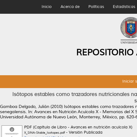
Inicio
Acerca de
Políticas
Estadísticas
REPOSITORIO
Iniciar 
Isótopos estables como trazadores nutricionales na
s
Gamboa Delgado, Julián
(2010)
Isótopos estables como trazadores n
senegalensis.
In: Avances en Nutrición Acuícola X - Memorias del X Si
Universidad Autónoma de Nuevo León, Monterrey, México, pp. 620-
PDF (Capítulo de Libro - Avances en nutrición acuícola X)
- Versión Publicada
X_SINA-Stable_Isotopes.pdf