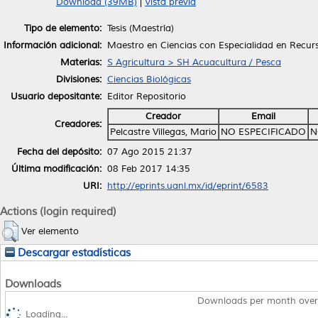
Download (39MB)
|
Vista previa
Tipo de elemento:
Tesis (Maestría)
Información adicional:
Maestro en Ciencias con Especialidad en Recurs
Materias:
S Agricultura > SH Acuacultura / Pesca
Divisiones:
Ciencias Biológicas
Usuario depositante:
Editor Repositorio
Creador
Email
Creadores:
Pelcastre Villegas, Mario
NO ESPECIFICADO
N
Fecha del depósito:
07 Ago 2015 21:37
Última modificación:
08 Feb 2017 14:35
URI:
http://eprints.uanl.mx/id/eprint/6583
Actions (login required)
Ver elemento
Descargar estadísticas
Downloads
Downloads per month over
Loading...