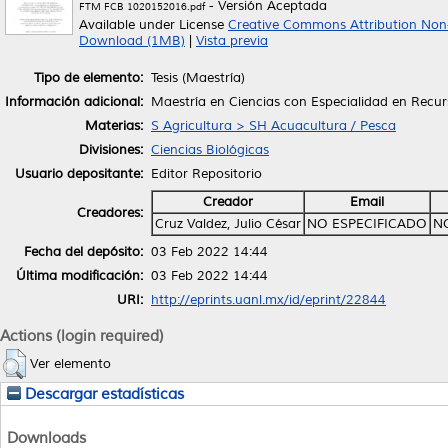
- Versión Aceptada
FTM FCB 1020152016.pdf
Available under License
Creative Commons Attribution Non
Download (1MB)
|
Vista previa
Tipo de elemento:
Tesis (Maestría)
Información adicional:
Maestría en Ciencias con Especialidad en Recur
Materias:
S Agricultura > SH Acuacultura / Pesca
Divisiones:
Ciencias Biológicas
Usuario depositante:
Editor Repositorio
Creador
Email
Creadores:
Cruz Valdez, Julio César
NO ESPECIFICADO
N
Fecha del depósito:
03 Feb 2022 14:44
Última modificación:
03 Feb 2022 14:44
URI:
http://eprints.uanl.mx/id/eprint/22844
Actions (login required)
Ver elemento
Descargar estadísticas
Downloads