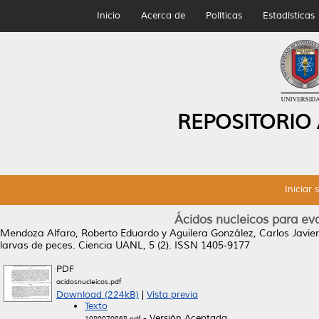
Inicio
Acerca de
Políticas
Estadísticas
REPOSITORIO
Iniciar 
Ácidos nucleicos para eva
Mendoza Alfaro, Roberto Eduardo
y
Aguilera González, Carlos Javier
larvas de peces.
Ciencia UANL, 5 (2). ISSN 1405-9177
PDF
acidosnucleicos.pdf
Download (224kB)
|
Vista previa
Texto
- Versión Aceptada
1080070868.pdf