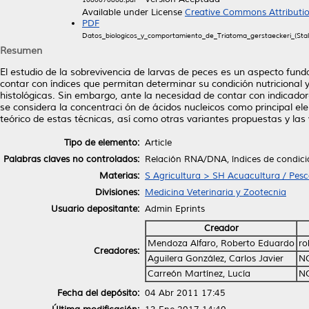
Available under License
Creative Commons Attributi
PDF
Datos_biologicos_y_comportamiento_de_Triatoma_gerstaeckeri_(Stal)
Resumen
El estudio de la sobrevivencia de larvas de peces es un aspecto fun
contar con índices que permitan determinar su condición nutricional
histológicas. Sin embargo, ante la necesidad de contar con indicado
se considera la concentraci ón de ácidos nucleicos como principal ele
teórico de estas técnicas, así como otras variantes propuestas y las 
Tipo de elemento:
Article
Palabras claves no controlados:
Relación RNA/DNA, índices de condició
Materias:
S Agricultura > SH Acuacultura / Pes
Divisiones:
Medicina Veterinaria y Zootecnia
Usuario depositante:
Admin Eprints
Creador
Mendoza Alfaro, Roberto Eduardo
ro
Creadores:
Aguilera González, Carlos Javier
N
Carreón Martínez, Lucía
N
Fecha del depósito:
04 Abr 2011 17:45