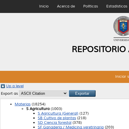
Inicio
Acerca de
Políticas
Estadísticas
REPOSITORIO
Iniciar 
Up a level
Export as
Materias
(18254)
S Agricultura
(1003)
S Agricultura (General)
(127)
SB Cultivo de plantas
(218)
SD Ciencia forestal
(378)
SF Ganadería / Medicina veretrinaria
(203)