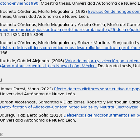
otoño-invierno1990.
Maestría thesis, Universidad Autónoma de Nuevo L
Iracheta Cárdenas, María Magdalena
(1992)
Evaluación de hongos como
thesis, Universidad Autónoma de Nuevo León.
Iracheta Cárdenas, María Magdalena
y
Arrieta García, María del Carm
mediante anticuerpos contra la proteína recombinante p25 de la cápsi
1-12. ISSN 0185-3309
Iracheta Cárdenas, María Magdalena
y
Salazar Martínez, Sanjuanita Ly
tristeza de los cítricos con anticuerpos desarrollados contra la proteín
166.
Iturbide, Gabriel Alejandre
(2006)
Valor de mejora y selección por poten
(Amaranthus cruentus L.) en Nuevo León, México.
Doctorado thesis, Un
J
James Forest, Mario
(2022)
Efecto de tres elicitores sobre cultivo de p
Universidad Autónoma de Nuevo León.
Jardon Xicotencatl, Samantha
y
Díaz Torres, Roberto
y
Marroquín Cardo
Detoxification of Aflatoxin-Contaminated Maize by Neutral Electrolyzed 
Jáuregui Paz, Berta Sofía
(2023)
Deficiencias de macronutrimentos en pa
Universidad Autónoma de Nuevo León.
K