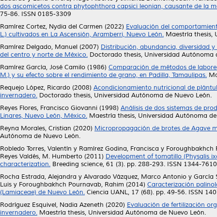
dos ascomicetos contra phytophthora capsici leonian, causante de la ma
75-86. ISSN 0185-3309
Ramírez Cortez, Nydia del Carmen
(2022)
Evaluación del comportamiento
L.) cultivados en La Ascensión, Aramberri, Nuevo León.
Maestría thesis,
Ramírez Delgado, Manuel
(2007)
Distribución, abundancia, diversidad y
del centro y norte de México.
Doctorado thesis, Universidad Autónoma 
Ramírez García, José Camilo
(1986)
Comparación de métodos de laboreo 
M.) y su efecto sobre el rendimiento de grano, en Padilla, Tamaulipas.
Mae
Requejo López, Ricardo
(2008)
Acondicionamiento nutricional de plántul
invernadero.
Doctorado thesis, Universidad Autónoma de Nuevo León.
Reyes Flores, Francisco Giovanni
(1998)
Análisis de dos sistemas de pro
Linares, Nuevo León, México.
Maestría thesis, Universidad Autónoma de
Reyna Morales, Cristian
(2020)
Micropropagación de brotes de Agave mo
Autónoma de Nuevo León.
Robledo Torres, Valentín
y
Ramírez Godina, Francisca
y
Foroughbakhch 
Reyes Valdés, M. Humberto
(2011)
Development of tomatillo (Physalis 
characterization.
Breeding science, 61 (3). pp. 288-293. ISSN 1344-7610
Rocha Estrada, Alejandra
y
Alvarado Vázquez, Marco Antonio
y
García 
Luis
y
Foroughbakhch Pournavab, Rahim
(2014)
Caracterización palino
(Lamiaceae) de Nuevo León.
Ciencia UANL, 17 (68). pp. 49-56. ISSN 14
Rodríguez Esquivel, Nadia Azeneth
(2020)
Evaluación de fertilización o
invernadero.
Maestría thesis, Universidad Autónoma de Nuevo León.