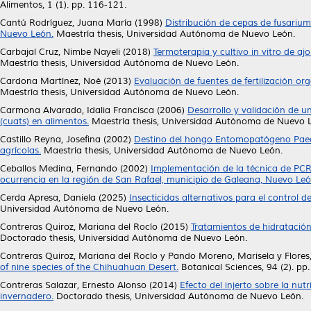
Alimentos, 1 (1). pp. 116-121.
Cantú Rodríguez, Juana María
(1998)
Distribución de cepas de fusarium
Nuevo León.
Maestría thesis, Universidad Autónoma de Nuevo León.
Carbajal Cruz, Nimbe Nayeli
(2018)
Termoterapia y cultivo in vitro de ajo
Maestría thesis, Universidad Autónoma de Nuevo León.
Cardona Martínez, Noé
(2013)
Evaluación de fuentes de fertilización o
Maestría thesis, Universidad Autónoma de Nuevo León.
Carmona Alvarado, Idalia Francisca
(2006)
Desarrollo y validación de u
(cuats) en alimentos.
Maestría thesis, Universidad Autónoma de Nuevo 
Castillo Reyna, Josefina
(2002)
Destino del hongo Entomopatógeno Paec
agrícolas.
Maestría thesis, Universidad Autónoma de Nuevo León.
Ceballos Medina, Fernando
(2002)
Implementación de la técnica de PCR
ocurrencia en la región de San Rafael, municipio de Galeana, Nuevo Leó
Cerda Apresa, Daniela
(2025)
Insecticidas alternativos para el control d
Universidad Autónoma de Nuevo León.
Contreras Quiroz, Mariana del Rocío
(2015)
Tratamientos de hidratación
Doctorado thesis, Universidad Autónoma de Nuevo León.
Contreras Quiroz, Mariana del Rocío
y
Pando Moreno, Marisela
y
Flores
of nine species of the Chihuahuan Desert.
Botanical Sciences, 94 (2). p
Contreras Salazar, Ernesto Alonso
(2014)
Efecto del injerto sobre la nut
invernadero.
Doctorado thesis, Universidad Autónoma de Nuevo León.