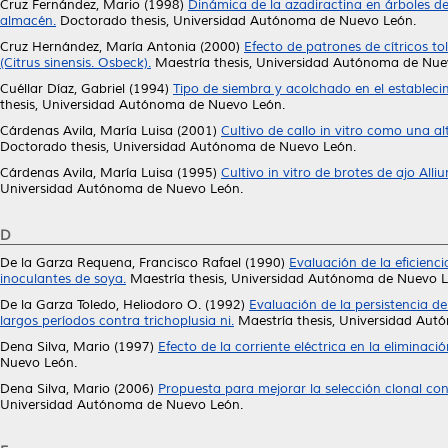
Cruz Fernández, Mario
(1998)
Dinámica de la azadiractina en árboles de
almacén.
Doctorado thesis, Universidad Autónoma de Nuevo León.
Cruz Hernández, María Antonia
(2000)
Efecto de patrones de cítricos tol
(Citrus sinensis. Osbeck).
Maestría thesis, Universidad Autónoma de Nue
Cuéllar Díaz, Gabriel
(1994)
Tipo de siembra y acolchado en el estableci
thesis, Universidad Autónoma de Nuevo León.
Cárdenas Avila, María Luisa
(2001)
Cultivo de callo in vitro como una alt
Doctorado thesis, Universidad Autónoma de Nuevo León.
Cárdenas Avila, María Luisa
(1995)
Cultivo in vitro de brotes de ajo All
Universidad Autónoma de Nuevo León.
D
De la Garza Requena, Francisco Rafael
(1990)
Evaluación de la eficienc
inoculantes de soya.
Maestría thesis, Universidad Autónoma de Nuevo L
De la Garza Toledo, Heliodoro O.
(1992)
Evaluación de la persistencia d
largos períodos contra trichoplusia ni.
Maestría thesis, Universidad Au
Dena Silva, Mario
(1997)
Efecto de la corriente eléctrica en la eliminació
Nuevo León.
Dena Silva, Mario
(2006)
Propuesta para mejorar la selección clonal con
Universidad Autónoma de Nuevo León.