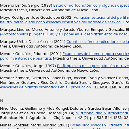
Moreno Limón, Sergio
(1993)
Estudio morfoanatómico y algunos aspectos 
Maestría thesis, Universidad Autónoma de Nuevo León.
Moya Rodríguez, José Guadalupe
(2002)
Variación estacional del perfil 
neutro, del follajede ocho especies arbustivas del noreste de México.
Doc
Márquez Linares, Marco Antonio
y
Jurado Ybarra, Enrique
y
González E
(Arctostaphylos pungens HBK) y su papel en el desplazamiento de bosq
Márquez Uribe, Dulce Yesenia
(2021)
Cuantificación de indicadores de l
thesis, Universidad Autónoma de Nuevo León.
Méndez González, Eduardo
(2001)
Ecuaciones de biomasa para especies
para inventarios de biomasa.
Maestría thesis, Universidad Autónoma de
Méndez González, Jorge
(1997)
Perfil químico de la precipitación a tra
Maestría thesis, Universidad Autónoma de Nuevo León.
Méndez Zamora, Gerardo
y
López Puga, Jocelyn Cyan
y
Valadez Pineda
Hernández, Gustavo
y
Rico Costilla, Daniela Saraí
y
Sinagawa García, 
esenciales de plantas aromáticas en su producción.
TECNOCIENCIA Chihu
N
Niño Medina, Guillermo
y
Muy Rangel, Dolores
y
Gardea Bejar, Alfonso
Jorge
y
Vélez de la Rocha, Rosabel
(2014)
Nutritional and Nutraceutica
Botanicae Horti Agrobotanici Cluj-Napoca, 42 (2). pp. 538-544. ISSN 0
Núñez González, María Adriana
(2001)
Bases bioquímicas y ultraestructu