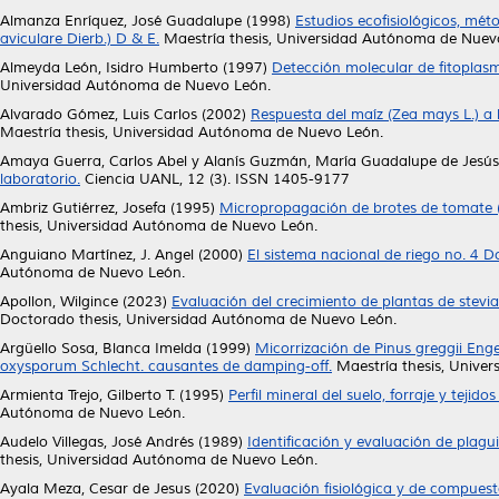
Almanza Enríquez, José Guadalupe
(1998)
Estudios ecofisiológicos, mé
aviculare Dierb.) D & E.
Maestría thesis, Universidad Autónoma de Nuev
Almeyda León, Isidro Humberto
(1997)
Detección molecular de fitoplasma
Universidad Autónoma de Nuevo León.
Alvarado Gómez, Luis Carlos
(2002)
Respuesta del maíz (Zea mays L.) a l
Maestría thesis, Universidad Autónoma de Nuevo León.
Amaya Guerra, Carlos Abel
y
Alanís Guzmán, María Guadalupe de Jesús
laboratorio.
Ciencia UANL, 12 (3). ISSN 1405-9177
Ambriz Gutiérrez, Josefa
(1995)
Micropropagación de brotes de tomate (L
thesis, Universidad Autónoma de Nuevo León.
Anguiano Martínez, J. Angel
(2000)
El sistema nacional de riego no. 4 
Autónoma de Nuevo León.
Apollon, Wilgince
(2023)
Evaluación del crecimiento de plantas de stevia
Doctorado thesis, Universidad Autónoma de Nuevo León.
Argüello Sosa, Blanca Imelda
(1999)
Micorrización de Pinus greggii En
oxysporum Schlecht. causantes de damping-off.
Maestría thesis, Unive
Armienta Trejo, Gilberto T.
(1995)
Perfil mineral del suelo, forraje y tej
Autónoma de Nuevo León.
Audelo Villegas, José Andrés
(1989)
Identificación y evaluación de plagui
thesis, Universidad Autónoma de Nuevo León.
Ayala Meza, Cesar de Jesus
(2020)
Evaluación fisiológica y de compuest