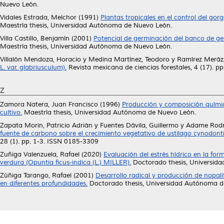
Nuevo León.
Vidales Estrada, Melchor
(1991)
Plantas tropicales en el control del go
Maestría thesis, Universidad Autónoma de Nuevo León.
Villa Castillo, Benjamín
(2001)
Potencial de germinación del banco de g
Maestría thesis, Universidad Autónoma de Nuevo León.
Villalón Mendoza, Horacio
y
Medina Martínez, Teodoro
y
Ramírez Meráz
L. var. glabriusculum).
Revista mexicana de ciencias forestales, 4 (17). 
Z
Zamora Natera, Juan Francisco
(1996)
Producción y composición química
cultivo.
Maestría thesis, Universidad Autónoma de Nuevo León.
Zapata Morin, Patricio Adrián
y
Fuentes Dávila, Guillermo
y
Adame Rodr
fuente de carbono sobre el crecimiento vegetativo de ustilago cynodontis
28 (1). pp. 1-3. ISSN 0185-3309
Zuñiga Valenzuela, Rafael
(2020)
Evaluación del estrés hídrico en la fo
verdura (Opuntia ficus-indica (L.) MILLER).
Doctorado thesis, Universid
Zúñiga Tarango, Rafael
(2001)
Desarrollo radical y producción de nopalit
en diferentes profundidades.
Doctorado thesis, Universidad Autónoma d