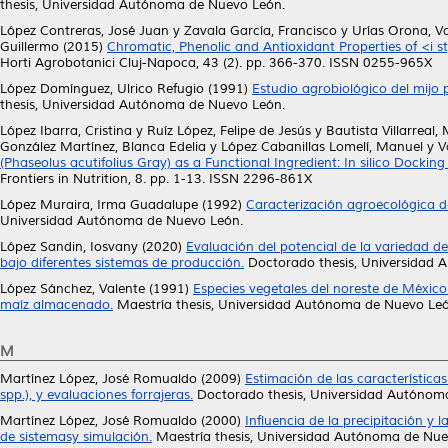
thesis, Universidad Autónoma de Nuevo León.
López Contreras, José Juan
y
Zavala García, Francisco
y
Urías Orona, V
Guillermo
(2015)
Chromatic, Phenolic and Antioxidant Properties of <i 
Horti Agrobotanici Cluj-Napoca, 43 (2). pp. 366-370. ISSN 0255-965X
López Domínguez, Ulrico Refugio
(1991)
Estudio agrobiológico del mijo 
thesis, Universidad Autónoma de Nuevo León.
López Ibarra, Cristina
y
Ruíz López, Felipe de Jesús
y
Bautista Villarreal,
González Martínez, Blanca Edelia
y
López Cabanillas Lomelí, Manuel
y
V
(Phaseolus acutifolius Gray) as a Functional Ingredient: In silico Dock
Frontiers in Nutrition, 8. pp. 1-13. ISSN 2296-861X
López Muraira, Irma Guadalupe
(1992)
Caracterización agroecológica de
Universidad Autónoma de Nuevo León.
López Sandin, Iosvany
(2020)
Evaluación del potencial de la variedad 
bajo diferentes sistemas de producción.
Doctorado thesis, Universidad 
López Sánchez, Valente
(1991)
Especies vegetales del noreste de México 
maíz almacenado.
Maestría thesis, Universidad Autónoma de Nuevo Leó
M
Martínez López, José Romualdo
(2009)
Estimación de las característica
spp.), y evaluaciones forrajeras.
Doctorado thesis, Universidad Autónom
Martínez López, José Romualdo
(2000)
Influencia de la precipitación y l
de sistemasy simulación.
Maestría thesis, Universidad Autónoma de Nue