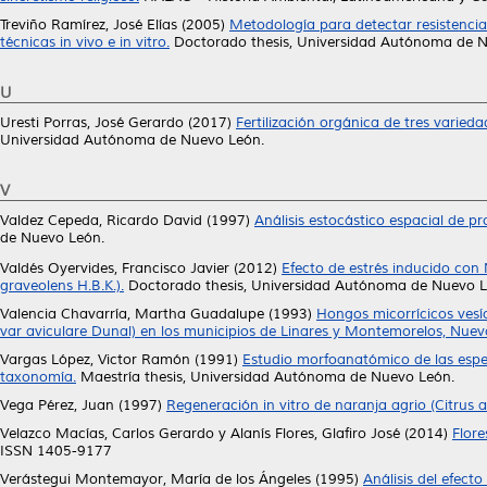
Treviño Ramírez, José Elías
(2005)
Metodología para detectar resistencia
técnicas in vivo e in vitro.
Doctorado thesis, Universidad Autónoma de 
U
Uresti Porras, José Gerardo
(2017)
Fertilización orgánica de tres varieda
Universidad Autónoma de Nuevo León.
V
Valdez Cepeda, Ricardo David
(1997)
Análisis estocástico espacial de p
de Nuevo León.
Valdés Oyervides, Francisco Javier
(2012)
Efecto de estrés inducido con 
graveolens H.B.K.).
Doctorado thesis, Universidad Autónoma de Nuevo L
Valencia Chavarría, Martha Guadalupe
(1993)
Hongos micorrícicos vesí
var aviculare Dunal) en los municipios de Linares y Montemorelos, Nuev
Vargas López, Victor Ramón
(1991)
Estudio morfoanatómico de las espec
taxonomía.
Maestría thesis, Universidad Autónoma de Nuevo León.
Vega Pérez, Juan
(1997)
Regeneración in vitro de naranja agrio (Citrus 
Velazco Macías, Carlos Gerardo
y
Alanís Flores, Glafiro José
(2014)
Flore
ISSN 1405-9177
Verástegui Montemayor, María de los Ángeles
(1995)
Análisis del efect