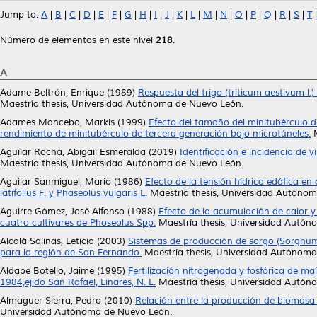
Jump to:
A
|
B
|
C
|
D
|
E
|
F
|
G
|
H
|
I
|
J
|
K
|
L
|
M
|
N
|
O
|
P
|
Q
|
R
|
S
|
T
Número de elementos en este nivel
218
.
A
Adame Beltrán, Enrique
(1989)
Respuesta del trigo (triticum aestivum l.
Maestría thesis, Universidad Autónoma de Nuevo León.
Adames Mancebo, Markis
(1999)
Efecto del tamaño del minitubérculo d
rendimiento de minitubérculo de tercera generación bajo microtúneles.
M
Aguilar Rocha, Abigail Esmeralda
(2019)
Identificación e incidencia de 
Maestría thesis, Universidad Autónoma de Nuevo León.
Aguilar Sanmiguel, Mario
(1986)
Efecto de la tensión hídrica edáfica en 
latifolius F. y Phaseolus vulgaris L.
Maestría thesis, Universidad Autóno
Aguirre Gómez, José Alfonso
(1988)
Efecto de la acumulación de calor 
cuatro cultivares de Phoseolus Spp.
Maestría thesis, Universidad Autón
Alcalá Salinas, Leticia
(2003)
Sistemas de producción de sorgo (Sorghum b
para la región de San Fernando.
Maestría thesis, Universidad Autónoma
Aldape Botello, Jaime
(1995)
Fertilización nitrogenada y fosfórica de ma
1984,ejido San Rafael, Linares, N. L.
Maestría thesis, Universidad Autón
Almaguer Sierra, Pedro
(2010)
Relación entre la producción de biomasa d
Universidad Autónoma de Nuevo León.