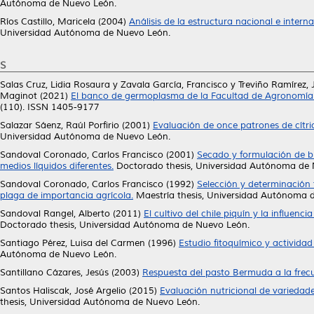
Autónoma de Nuevo León.
Ríos Castillo, Maricela
(2004)
Análisis de la estructura nacional e intern
Universidad Autónoma de Nuevo León.
S
Salas Cruz, Lidia Rosaura
y
Zavala García, Francisco
y
Treviño Ramírez, 
Maginot
(2021)
El banco de germoplasma de la Facultad de Agronomía
(110). ISSN 1405-9177
Salazar Sáenz, Raúl Porfirio
(2001)
Evaluación de once patrones de cítri
Universidad Autónoma de Nuevo León.
Sandoval Coronado, Carlos Francisco
(2001)
Secado y formulación de 
medios líquidos diferentes.
Doctorado thesis, Universidad Autónoma de 
Sandoval Coronado, Carlos Francisco
(1992)
Selección y determinación 
plaga de importancia agrícola.
Maestría thesis, Universidad Autónoma 
Sandoval Rangel, Alberto
(2011)
El cultivo del chile piquín y la influenc
Doctorado thesis, Universidad Autónoma de Nuevo León.
Santiago Pérez, Luisa del Carmen
(1996)
Estudio fitoquímico y activida
Autónoma de Nuevo León.
Santillano Cázares, Jesús
(2003)
Respuesta del pasto Bermuda a la frecu
Santos Haliscak, José Argelio
(2015)
Evaluación nutricional de variedad
thesis, Universidad Autónoma de Nuevo León.