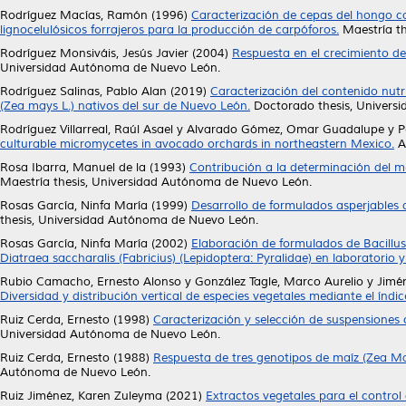
Rodríguez Macías, Ramón
(1996)
Caracterización de cepas del hongo co
lignocelulósicos forrajeros para la producción de carpóforos.
Maestría th
Rodríguez Monsiváis, Jesús Javier
(2004)
Respuesta en el crecimiento del
Universidad Autónoma de Nuevo León.
Rodríguez Salinas, Pablo Alan
(2019)
Caracterización del contenido nut
(Zea mays L.) nativos del sur de Nuevo León.
Doctorado thesis, Univers
Rodríguez Villarreal, Raúl Asael
y
Alvarado Gómez, Omar Guadalupe
y
P
culturable micromycetes in avocado orchards in northeastern Mexico.
A
Rosa Ibarra, Manuel de la
(1993)
Contribución a la determinación del me
Maestría thesis, Universidad Autónoma de Nuevo León.
Rosas García, Ninfa María
(1999)
Desarrollo de formulados asperjables 
thesis, Universidad Autónoma de Nuevo León.
Rosas García, Ninfa María
(2002)
Elaboración de formulados de Bacillus 
Diatraea saccharalis (Fabricius) (Lepidoptera: Pyralidae) en laboratorio 
Rubio Camacho, Ernesto Alonso
y
González Tagle, Marco Aurelio
y
Jimén
Diversidad y distribución vertical de especies vegetales mediante el índi
Ruiz Cerda, Ernesto
(1998)
Caracterización y selección de suspensiones ce
Universidad Autónoma de Nuevo León.
Ruiz Cerda, Ernesto
(1988)
Respuesta de tres genotipos de maíz (Zea Ma
Autónoma de Nuevo León.
Ruiz Jiménez, Karen Zuleyma
(2021)
Extractos vegetales para el control 