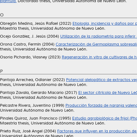
plantula.
Doctorado thesis, Universidad Autónoma de Nuevo León.
O
Obregón Medina, Jesús Rafael
(2022)
Etiología, incidencia y daños por 
Maestría thesis, Universidad Autónoma de Nuevo León.
Ocejo González, J. Jesús
(2004)
Utilización de la radiometría para inferir
Orona Castro, Fermín
(2004)
Caracterización de Germoplasma sobresal
thesis, Universidad Autónoma de Nuevo León.
Osoria Pichardo, Viasney
(2023)
Regeneración in vitro de cultivares de hi
P
Pantoja Arrechea, Odlanier
(2022)
Potencial alelopático de extractos ve
thesis, Universidad Autónoma de Nuevo León.
Pantoja Zavala, Gerardo Macario
(2017)
El sector citrícola de Nuevo Le
thesis, Universidad Autónoma de Nuevo León.
Pelcastre Rivera, Juventino
(1999)
Producción forzada de naranja valenci
Universidad Autónoma de Nuevo León.
Pinales Quiroz, Juan Francisco
(1995)
Estudio agrobiológico de frijol (P
Maestría thesis, Universidad Autónoma de Nuevo León.
Prieto Ruiz, José Angel
(2004)
Factores que influyen en la producción de
Universidad Autónoma de Nuevo León.