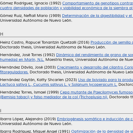
Gómez Rodríguez, Ignacio
(1992)
Comportamiento de genotipos contrast
cuatro densidades de población y viabilidad económica de la siembra al
Gómez Ruiz, Neftalí Mario
(1989)
Determinación de la digestibilidad y e
Universidad Autónoma de Nuevo León.
H
Heinz Castro, Rapucel Tonantzin Quetzalli
(2016)
Producción de semilla 
Doctorado thesis, Universidad Autónoma de Nuevo León.
Hernández, José Torres
(1992)
Dinámica del rendimiento de grano de sor
humedad en Marín, N.L.
Maestría thesis, Universidad Autónoma de Nue
Hernández Dávila, José
(2003)
Crecimiento y desarrollo del cilantro Cor
fitoreguladores.
Doctorado thesis, Universidad Autónoma de Nuevo Leó
Hernández Gaytán, Katty Shcarlen
(2023)
Uso de lixiviado para la prod
Lactuca sativa L., Cucumis sativus L. y Solanum lycopersicum L.
Doctora
Hernández Torres, Ismael
(1999)
Cepa mutante de Paecilomyces fumosor
(Bemisia tabaci) y falso mediador de la col (Trichoplusia ni).
Doctorado th
I
Ibarra López, Alejandro
(2019)
Embriogénesis somática e inducción de ca
Universidad Autónoma de Nuevo León.
Ibarra Rodríguez, Miguel Angel
(1991)
Optimización de la densidad de sie