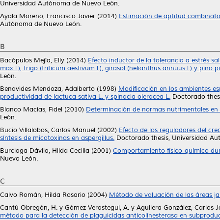
Universidad Autónoma de Nuevo León.
Ayala Moreno, Francisco Javier
(2014)
Estimación de aptitud combinator
Autónoma de Nuevo León.
B
Bacópulos Mejía, Elly
(2014)
Efecto inductor de la tolerancia a estrés s
max l.), trigo (triticum aestivum l.), girasol (helianthus annuus l.) y pino 
León.
Benavides Mendoza, Adalberto
(1998)
Modificación en los ambientes esp
productividad de lactuca sativa L. y spinacia oleracea L.
Doctorado thes
Blanco Macías, Fidel
(2010)
Determinación de normas nutrimentales en n
León.
Bucio Villalobos, Carlos Manuel
(2002)
Efecto de los reguladores del cre
síntesis de micotoxinas en aspergillus.
Doctorado thesis, Universidad A
Burciaga Dávila, Hilda Cecilia
(2001)
Comportamiento físico-químico dura
Nuevo León.
C
Calvo Román, Hilda Rosario
(2004)
Método de valuación de las áreas ja
Cantú Obregón, H.
y
Gómez Verastegui, A.
y
Aguilera González, Carlos J
método para la detección de plaguicidas anticolinesterasa en subproduct