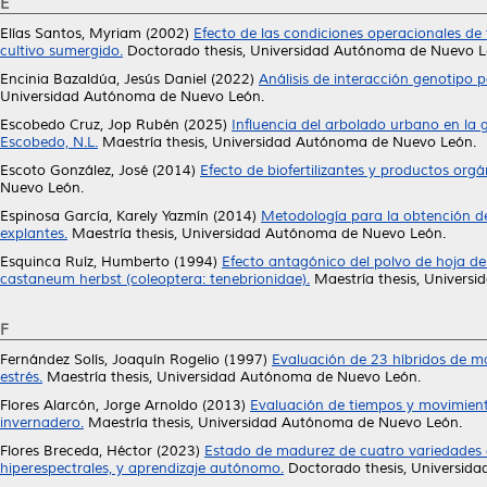
E
Elías Santos, Myriam
(2002)
Efecto de las condiciones operacionales d
cultivo sumergido.
Doctorado thesis, Universidad Autónoma de Nuevo L
Encinia Bazaldúa, Jesús Daniel
(2022)
Análisis de interacción genotipo 
Universidad Autónoma de Nuevo León.
Escobedo Cruz, Jop Rubén
(2025)
Influencia del arbolado urbano en la 
Escobedo, N.L.
Maestría thesis, Universidad Autónoma de Nuevo León.
Escoto González, José
(2014)
Efecto de biofertilizantes y productos org
Nuevo León.
Espinosa García, Karely Yazmín
(2014)
Metodología para la obtención de c
explantes.
Maestría thesis, Universidad Autónoma de Nuevo León.
Esquinca Ruíz, Humberto
(1994)
Efecto antagónico del polvo de hoja de
castaneum herbst (coleoptera: tenebrionidae).
Maestría thesis, Univers
F
Fernández Solís, Joaquín Rogelio
(1997)
Evaluación de 23 híbridos de maí
estrés.
Maestría thesis, Universidad Autónoma de Nuevo León.
Flores Alarcón, Jorge Arnoldo
(2013)
Evaluación de tiempos y movimient
invernadero.
Maestría thesis, Universidad Autónoma de Nuevo León.
Flores Breceda, Héctor
(2023)
Estado de madurez de cuatro variedades 
hiperespectrales, y aprendizaje autónomo.
Doctorado thesis, Universid