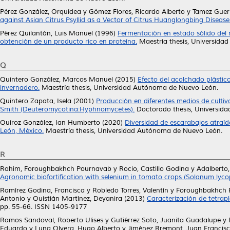
Pérez González, Orquídea
y
Gómez Flores, Ricardo Alberto
y
Tamez Guerr
against Asian Citrus Psyllid as a Vector of Citrus Huanglongbing Disease
Pérez Quilantán, Luis Manuel
(1996)
Fermentación en estado sólido del 
obtención de un producto rico en proteína.
Maestría thesis, Universida
Q
Quintero González, Marcos Manuel
(2015)
Efecto del acolchado plástic
invernadero.
Maestría thesis, Universidad Autónoma de Nuevo León.
Quintero Zapata, Isela
(2001)
Producción en diferentes medios de culti
Smith (Deuteromycotina:Hyphnomycetes).
Doctorado thesis, Universid
Quiroz González, Ian Humberto
(2020)
Diversidad de escarabajos atraí
León, México.
Maestría thesis, Universidad Autónoma de Nuevo León.
R
Rahim, Foroughbakhch Pournavab
y
Rocio, Castillo Godina
y
Adalberto
Agronomic biofortification with selenium in tomato crops (Solanum lycope
Ramírez Godina, Francisca
y
Robledo Torres, Valentín
y
Foroughbakhch 
Antonio
y
Quistián Martínez, Deyanira
(2013)
Caracterización de tetrapl
pp. 55-66. ISSN 1405-9177
Ramos Sandoval, Roberto Ulises
y
Gutiérrez Soto, Juanita Guadalupe
y
Eduardo
y
Luna Olvera, Hugo Alberto
y
Jiménez Bremont, Juan Francis