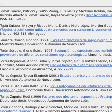
T
Tamez Guerra, Patricia
y
Galán Wong, Luis Jesús
y
Medrano Roldán, Hi
Ricardo Alberto
y
Tamez Guerra, Reyes Silvestre
(2001)
Bioinsecticidas:
ISSN 1405-9177
Tapia Salazar, Mireya
y
Ricque Marie, Denis
y
Nieto López, Martha Gua
(Tagetes erecta) como aditivos en alimentos para camaron L. vannamei.
N,L., pp. 492-513. (Entregado)
Teniente Oviedo, Rodrigo
(1991)
Expresión fenotipica de sorgo (Sorghum
Maestría thesis, Universidad Autónoma de Nuevo León.
Terán Sarabia, Gloria Estela
(1995)
Evaluación de características morfof
proveniente de diferentes condiciones agrotecnológicas.
Maestría thesis
Torres Bojórquez, Ariana Isabel
y
Torres Zapata, Raúl
y
Valdez Lozano, Ci
González, María Adriana
(2019)
Uso de tierras de diatomeas para prote
Ciencia y Tecnología de Alimentos, 4. pp. 72-80.
Torres Cepeda, Teresa Elizabeth
(2001)
Estudio químico y anatómico de do
Universidad Autónoma de Nuevo León.
Torres Trujillo, Perla Belén
(2017)
Virus patógenos de cucurbitáceas y de
región lagunera.
Doctorado thesis, Universidad Autónoma de Nuevo Leó
Torres Zapata, Raúl
(1999)
Factores que afectan la respuesta de Prostep
Doctorado thesis, Universidad Autónoma de Nuevo León.
Tovar Cabañas, Rodrigo
y
Avila Sánchez, María de Jesús
y
Vázquez Espi
sincretismo religioso.
HALAC – Historia Ambiental, Latinoaméricana y Ca