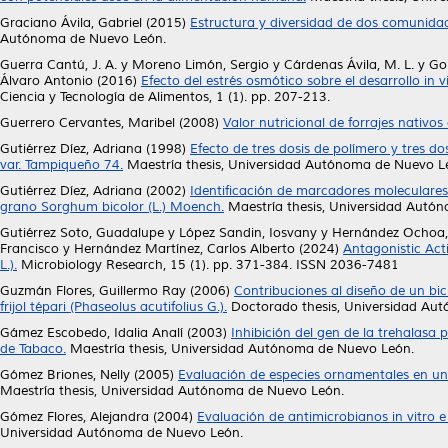
Graciano Ávila, Gabriel
(2015)
Estructura y diversidad de dos comunidad
Autónoma de Nuevo León.
Guerra Cantú, J. A.
y
Moreno Limón, Sergio
y
Cárdenas Ávila, M. L.
y
Go
Álvaro Antonio
(2016)
Efecto del estrés osmótico sobre el desarrollo in
Ciencia y Tecnología de Alimentos, 1 (1). pp. 207-213.
Guerrero Cervantes, Maribel
(2008)
Valor nutricional de forrajes nativos
Gutiérrez Díez, Adriana
(1998)
Efecto de tres dosis de polímero y tres do
var. Tampiqueño 74.
Maestría thesis, Universidad Autónoma de Nuevo L
Gutiérrez Díez, Adriana
(2002)
Identificación de marcadores moleculares
grano Sorghum bicolor (L.) Moench.
Maestría thesis, Universidad Autó
Gutiérrez Soto, Guadalupe
y
López Sandin, Iosvany
y
Hernández Ochoa,
Francisco
y
Hernández Martínez, Carlos Alberto
(2024)
Antagonistic Acti
L.).
Microbiology Research, 15 (1). pp. 371-384. ISSN 2036-7481
Guzmán Flores, Guillermo Ray
(2006)
Contribuciones al diseño de un bic
frijol tépari (Phaseolus acutifolius G.).
Doctorado thesis, Universidad Au
Gámez Escobedo, Idalia Analí
(2003)
Inhibición del gen de la trehalasa 
de Tabaco.
Maestría thesis, Universidad Autónoma de Nuevo León.
Gómez Briones, Nelly
(2005)
Evaluación de especies ornamentales en un d
Maestría thesis, Universidad Autónoma de Nuevo León.
Gómez Flores, Alejandra
(2004)
Evaluación de antimicrobianos in vitro e
Universidad Autónoma de Nuevo León.