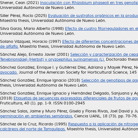
Shener, Cean
(2021)
Inoculación con Rhizobium phaseoli en tres genotip
Universidad Autónoma de Nuevo León.
Siller Pérez, Rocío
(2025)
Evaluación de sustratos orgánicos en la produc
Maestría thesis, Universidad Autónoma de Nuevo León.
Silva Garza, Mario Alberto
(1998)
Efecto de cuatro fitorreguladores en e
Universidad Autónoma de Nuevo León.
Solano Vázquez, Horacio
(1997)
Efecto de diferentes concentraciones de 
de alfalfa.
Maestría thesis, Universidad Autónoma de Nuevo León.
Sánchez Alejo, Ernesto Javier
(2001)
Selección y caracterización de cepa
Tenebrionidae) (Herbst) y oryzoephilus surinamensis (L).
Doctorado thesi
Sánchez González, Enrique I.
y
Gutiérrez Díez, Adriana
y
Mayek Pérez, N
avocado.
Journal of the American Society for Horticultural Science, 145
Sánchez González, Enrique Ignacio
(2018)
Selección de genotipos de a
thesis, Universidad Autónoma de Nuevo León.
Sánchez González, Enrique Ignacio
y
Hernández Delgado, Sanjuana
y
Ag
(2018)
Etiquetas de secuencias expresadas diferenciales de frutos de agu
Fruticultura, 40 (1). pp. 1-9. ISSN 0100-2945
Sánchez Salas, Jaime
y
Muro Pérez, Gisela
y
Flores Rivas, Joel David
y
J
germinación en ambientes semiáridos.
Ciencia UANL, 18 (73). pp. 70-7
Sánchez de la Cruz, Ricardo
(1995)
Respuesta a la aplicación de nitroge
calcáreos del norte de Tamaulipas.
Maestría thesis, Universidad Autóno