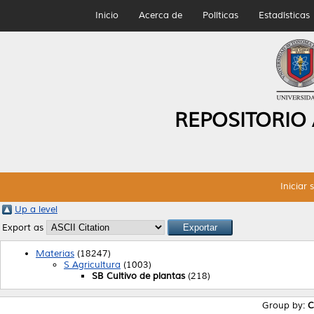
Inicio
Acerca de
Políticas
Estadísticas
REPOSITORIO
Iniciar 
Up a level
Export as
Materias
(18247)
S Agricultura
(1003)
SB Cultivo de plantas
(218)
Group by:
C