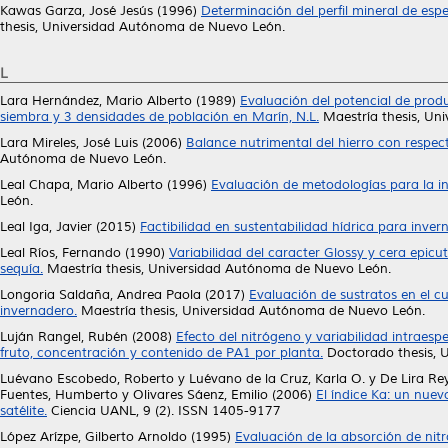
Kawas Garza, José Jesús
(1996)
Determinación del perfil mineral de espe
thesis, Universidad Autónoma de Nuevo León.
L
Lara Hernández, Mario Alberto
(1989)
Evaluación del potencial de produc
siembra y 3 densidades de población en Marín, N.L.
Maestría thesis, Un
Lara Mireles, José Luis
(2006)
Balance nutrimental del hierro con respecto
Autónoma de Nuevo León.
Leal Chapa, Mario Alberto
(1996)
Evaluación de metodologías para la ind
León.
Leal Iga, Javier
(2015)
Factibilidad en sustentabilidad hídrica para inve
Leal Ríos, Fernando
(1990)
Variabilidad del caracter Glossy y cera epicu
sequía.
Maestría thesis, Universidad Autónoma de Nuevo León.
Longoria Saldaña, Andrea Paola
(2017)
Evaluación de sustratos en el cu
invernadero.
Maestría thesis, Universidad Autónoma de Nuevo León.
Luján Rangel, Rubén
(2008)
Efecto del nitrógeno y variabilidad intraesp
fruto, concentración y contenido de PA1 por planta.
Doctorado thesis, 
Luévano Escobedo, Roberto
y
Luévano de la Cruz, Karla O.
y
De Lira Re
Fuentes, Humberto
y
Olivares Sáenz, Emilio
(2006)
El índice Ka: un nuev
satélite.
Ciencia UANL, 9 (2). ISSN 1405-9177
López Arízpe, Gilberto Arnoldo
(1995)
Evaluación de la absorción de nitro