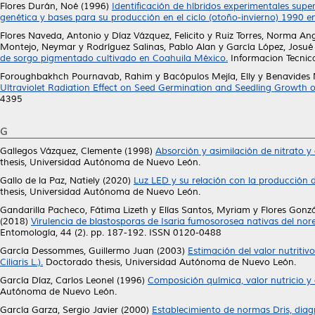
Flores Durán, Noé
(1996)
Identificación de híbridos experimentales sup
genética y bases para su producción en el ciclo (otoño-invierno) 1990 
Flores Naveda, Antonio
y
Díaz Vázquez, Felicito
y
Ruiz Torres, Norma Ang
Montejo, Neymar
y
Rodríguez Salinas, Pablo Alan
y
García López, Josué 
de sorgo pigmentado cultivado en Coahuila México.
Informacion Tecnic
Foroughbakhch Pournavab, Rahim
y
Bacópulos Mejía, Elly
y
Benavides 
Ultraviolet Radiation Effect on Seed Germination and Seedling Growth
4395
G
Gallegos Vázquez, Clemente
(1998)
Absorción y asimilación de nitrato y 
thesis, Universidad Autónoma de Nuevo León.
Gallo de la Paz, Natiely
(2020)
Luz LED y su relación con la producción d
thesis, Universidad Autónoma de Nuevo León.
Gandarilla Pacheco, Fátima Lizeth
y
Elías Santos, Myriam
y
Flores Gonzá
(2018)
Virulencia de blastosporas de Isaria fumosorosea nativas del nor
Entomología, 44 (2). pp. 187-192. ISSN 0120-0488
García Dessommes, Guillermo Juan
(2003)
Estimación del valor nutritiv
Ciliaris L.).
Doctorado thesis, Universidad Autónoma de Nuevo León.
García Díaz, Carlos Leonel
(1996)
Composición química, valor nutricio y 
Autónoma de Nuevo León.
García Garza, Sergio Javier
(2000)
Establecimiento de normas Dris, diagn