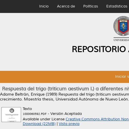
Inicio
Acerca de
Políticas
Estadísticas
REPOSITORIO
Iniciar 
Respuesta del trigo (triticum aestivum l.) a diferentes 
Adame Beltrán, Enrique
(1989)
Respuesta del trigo (triticum aestivum
crecimiento.
Maestría thesis, Universidad Autónoma de Nuevo León.
Texto
- Versión Aceptada
1080060592.PDF
Available under License
Creative Commons Attribution Non
Download (22MB)
|
Vista previa