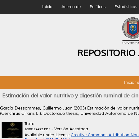
Inicio
Acerca de
Políticas
Estadísticas
REPOSITORIO
Iniciar 
Estimación del valor nutritivo y digestión ruminal de cin
García Dessommes, Guillermo Juan
(2003)
Estimación del valor nutri
(Cenchrus Ciliaris L.).
Doctorado thesis, Universidad Autónoma de N
Texto
- Versión Aceptada
1080124492.PDF
Available under License
Creative Commons Attribution Non