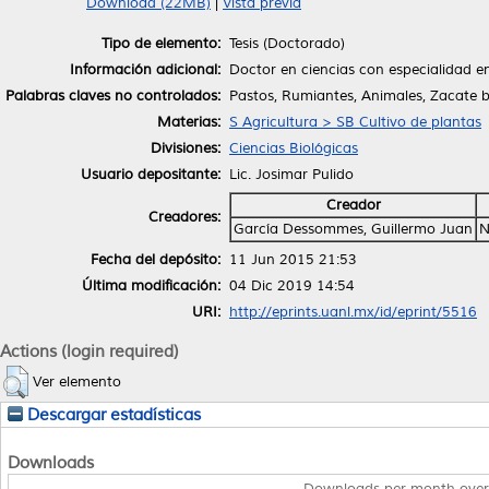
Download (22MB)
|
Vista previa
Tipo de elemento:
Tesis (Doctorado)
Información adicional:
Doctor en ciencias con especialidad e
Palabras claves no controlados:
Pastos, Rumiantes, Animales, Zacate bu
Materias:
S Agricultura > SB Cultivo de plantas
Divisiones:
Ciencias Biológicas
Usuario depositante:
Lic. Josimar Pulido
Creador
Creadores:
García Dessommes, Guillermo Juan
N
Fecha del depósito:
11 Jun 2015 21:53
Última modificación:
04 Dic 2019 14:54
URI:
http://eprints.uanl.mx/id/eprint/5516
Actions (login required)
Ver elemento
Descargar estadísticas
Downloads
Downloads per month over