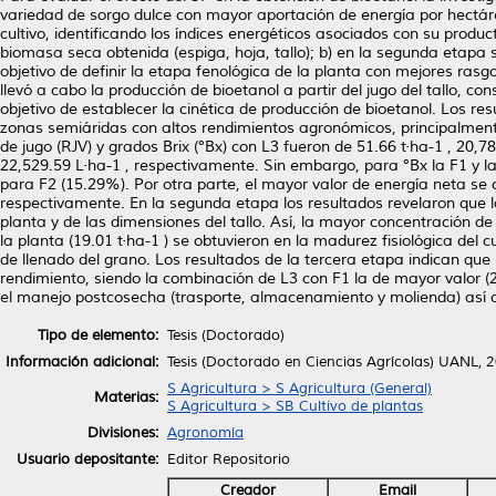
variedad de sorgo dulce con mayor aportación de energía por hectáre
cultivo, identificando los índices energéticos asociados con su product
biomasa seca obtenida (espiga, hoja, tallo); b) en la segunda etapa 
objetivo de definir la etapa fenológica de la planta con mejores ras
llevó a cabo la producción de bioetanol a partir del jugo del tallo, c
objetivo de establecer la cinética de producción de bioetanol. Los re
zonas semiáridas con altos rendimientos agronómicos, principalment
de jugo (RJV) y grados Brix (°Bx) con L3 fueron de 51.66 t·ha-1 , 20,
22,529.59 L·ha-1 , respectivamente. Sin embargo, para °Bx la F1 y l
para F2 (15.29%). Por otra parte, el mayor valor de energía neta se
respectivamente. En la segunda etapa los resultados revelaron que 
planta y de las dimensiones del tallo. Así, la mayor concentración 
la planta (19.01 t·ha-1 ) se obtuvieron en la madurez fisiológica del 
de llenado del grano. Los resultados de la tercera etapa indican que
rendimiento, siendo la combinación de L3 con F1 la de mayor valor (
el manejo postcosecha (trasporte, almacenamiento y molienda) así c
Tipo de elemento:
Tesis (Doctorado)
Información adicional:
Tesis (Doctorado en Ciencias Agrícolas) UANL, 
S Agricultura > S Agricultura (General)
Materias:
S Agricultura > SB Cultivo de plantas
Divisiones:
Agronomía
Usuario depositante:
Editor Repositorio
Creador
Email