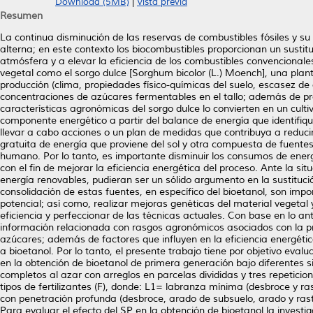
Download (5MB)
|
Vista previa
Resumen
La continua disminución de las reservas de combustibles fósiles y s
alterna; en este contexto los biocombustibles proporcionan un sustit
atmósfera y a elevar la eficiencia de los combustibles convencionale
vegetal como el sorgo dulce [Sorghum bicolor (L.) Moench], una plan
producción (clima, propiedades físico-químicas del suelo, escasez d
concentraciones de azúcares fermentables en el tallo; además de pro
características agronómicas del sorgo dulce lo convierten en un cult
componente energético a partir del balance de energía que identifique
llevar a cabo acciones o un plan de medidas que contribuya a reducir
gratuita de energía que proviene del sol y otra compuesta de fuente
humano. Por lo tanto, es importante disminuir los consumos de energ
con el fin de mejorar la eficiencia energética del proceso. Ante la s
energía renovables, pudieran ser un sólido argumento en la sustitució
consolidación de estas fuentes, en específico del bioetanol, son im
potencial; así como, realizar mejoras genéticas del material vegetal 
eficiencia y perfeccionar de las técnicas actuales. Con base en lo a
información relacionada con rasgos agronómicos asociados con la p
azúcares; además de factores que influyen en la eficiencia energética
a bioetanol. Por lo tanto, el presente trabajo tiene por objetivo eva
en la obtención de bioetanol de primera generación bajo diferentes 
completos al azar con arreglos en parcelas divididas y tres repeticio
tipos de fertilizantes (F), donde: L1= labranza mínima (desbroce y ra
con penetración profunda (desbroce, arado de subsuelo, arado y rastra)
Para evaluar el efecto del SP en la obtención de bioetanol la investig