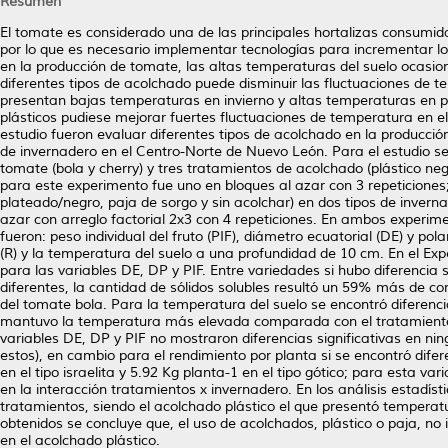
Resumen
El tomate es considerado una de las principales hortalizas consumid
por lo que es necesario implementar tecnologías para incrementar 
en la producción de tomate, las altas temperaturas del suelo ocasion
diferentes tipos de acolchado puede disminuir las fluctuaciones de t
presentan bajas temperaturas en invierno y altas temperaturas en pri
plásticos pudiese mejorar fuertes fluctuaciones de temperatura en el 
estudio fueron evaluar diferentes tipos de acolchado en la producción
de invernadero en el Centro-Norte de Nuevo León. Para el estudio se
tomate (bola y cherry) y tres tratamientos de acolchado (plástico negr
para este experimento fue uno en bloques al azar con 3 repeticiones
plateado/negro, paja de sorgo y sin acolchar) en dos tipos de invernad
azar con arreglo factorial 2x3 con 4 repeticiones. En ambos experim
fueron: peso individual del fruto (PIF), diámetro ecuatorial (DE) y pola
(R) y la temperatura del suelo a una profundidad de 10 cm. En el Expe
para las variables DE, DP y PIF. Entre variedades si hubo diferencia
diferentes, la cantidad de sólidos solubles resultó un 59% más de con
del tomate bola. Para la temperatura del suelo se encontró diferencia
mantuvo la temperatura más elevada comparada con el tratamiento te
variables DE, DP y PIF no mostraron diferencias significativas en nin
estos), en cambio para el rendimiento por planta si se encontró difer
en el tipo israelita y 5.92 Kg planta-1 en el tipo gótico; para esta va
en la interacción tratamientos x invernadero. En los análisis estadíst
tratamientos, siendo el acolchado plástico el que presentó temperatu
obtenidos se concluye que, el uso de acolchados, plástico o paja, no
en el acolchado plástico.