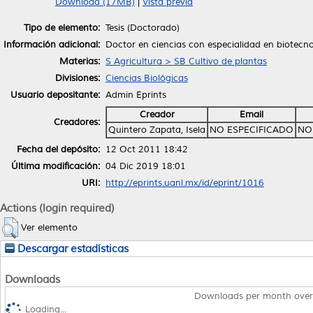
Download (17MB)
|
Vista previa
Tipo de elemento:
Tesis (Doctorado)
Información adicional:
Doctor en ciencias con especialidad en biotecn
Materias:
S Agricultura > SB Cultivo de plantas
Divisiones:
Ciencias Biológicas
Usuario depositante:
Admin Eprints
Creador
Email
Creadores:
Quintero Zapata, Isela
NO ESPECIFICADO
NO
Fecha del depósito:
12 Oct 2011 18:42
Última modificación:
04 Dic 2019 18:01
URI:
http://eprints.uanl.mx/id/eprint/1016
Actions (login required)
Ver elemento
Descargar estadísticas
Downloads
Downloads per month over
Loading...