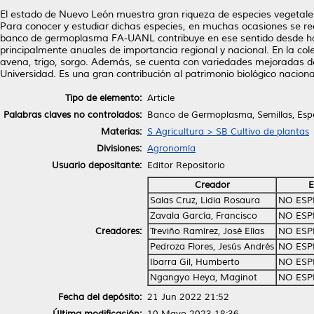
El estado de Nuevo León muestra gran riqueza de especies vegetales d
Para conocer y estudiar dichas especies, en muchas ocasiones se re
banco de germoplasma FA-UANL contribuye en ese sentido desde hace m
principalmente anuales de importancia regional y nacional. En la cole
avena, trigo, sorgo. Además, se cuenta con variedades mejoradas de
Universidad. Es una gran contribución al patrimonio biológico naci
Tipo de elemento:
Article
Palabras claves no controlados:
Banco de Germoplasma, Semillas, Espec
Materias:
S Agricultura > SB Cultivo de plantas
Divisiones:
Agronomía
Usuario depositante:
Editor Repositorio
Creador
E
Salas Cruz, Lidia Rosaura
NO ESP
Zavala García, Francisco
NO ESP
Creadores:
Treviño Ramírez, José Elías
NO ESP
Pedroza Flores, Jesús Andrés
NO ESP
Ibarra Gil, Humberto
NO ESP
Ngangyo Heya, Maginot
NO ESP
Fecha del depósito:
21 Jun 2022 21:52
Última modificación:
10 Mayo 2023 18:36