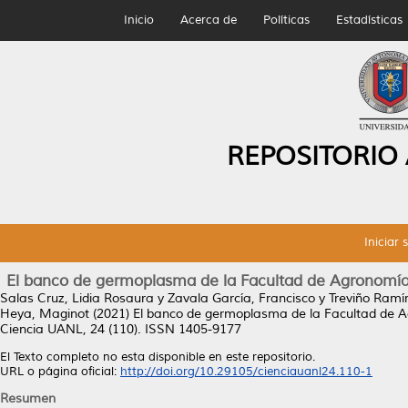
Inicio
Acerca de
Políticas
Estadísticas
REPOSITORIO
Iniciar 
El banco de germoplasma de la Facultad de Agronomía
Salas Cruz, Lidia Rosaura
y
Zavala García, Francisco
y
Treviño Ramír
Heya, Maginot
(2021)
El banco de germoplasma de la Facultad de A
Ciencia UANL, 24 (110). ISSN 1405-9177
El Texto completo no esta disponible en este repositorio.
URL o página oficial:
http://doi.org/10.29105/cienciauanl24.110-1
Resumen