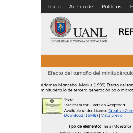
Inicio
Acerca de
Políticas
E
RE
Efecto del tamaño del minitubérculo
Adames Mancebo, Markis
(1999)
Efecto del ta
minitubérculo de tercera generación bajo microt
Texto
- Versión Aceptada
1020126729.PDF
Available under License
Creative Com
Download (15MB)
|
Vista previa
Tipo de elemento:
Tesis (Maestría)