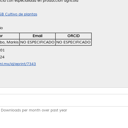
ncia con especialidad en producción agrícola
SB Cultivo de plantas
io
or
Email
ORCID
o, Markis
NO ESPECIFICADO
NO ESPECIFICADO
:01
:24
anl.mx/id/eprint/7343
Downloads per month over past year