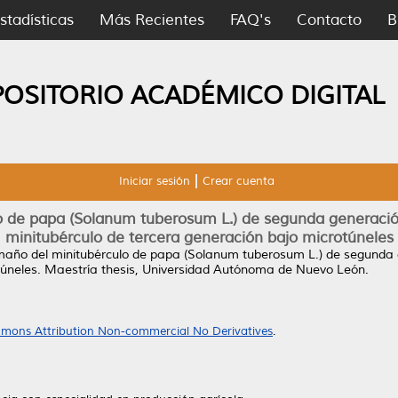
stadísticas
Más Recientes
FAQ's
Contacto
B
POSITORIO ACADÉMICO DIGITAL
Iniciar sesión
Crear cuenta
 de papa (Solanum tuberosum L.) de segunda generación,
minitubérculo de tercera generación bajo microtúneles
maño del minitubérculo de papa (Solanum tuberosum L.) de segunda ge
úneles.
Maestría thesis, Universidad Autónoma de Nuevo León.
mons Attribution Non-commercial No Derivatives
.