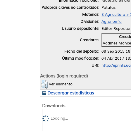
Información adicional:
Maestría en cie
Palabras claves no controlados:
Patatas
Materias:
S Agricultura > 
Divisiones:
Agronomía
Usuario depositante:
Editor Repositor
Cread
Creadores:
Adames Manceb
Fecha del depósito:
08 Sep 2015 18
Última modificación:
04 Abr 2017 13
URI:
http://eprints.u
Actions (login required)
Ver elemento
Descargar estadísticas
Downloads
Loading...