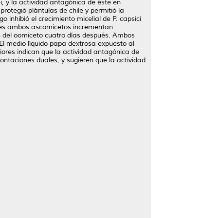
i, y la actividad antagónica de éste en
rotegió plántulas de chile y permitió la
nhibió el crecimiento micelial de P. capsici
ples ambos ascomicetos incrementan
ión del oomiceto cuatro días después. Ambos
El medio líquido papa dextrosa expuesto al
eriores indican que la actividad antagónica de
taciones duales, y sugieren que la actividad