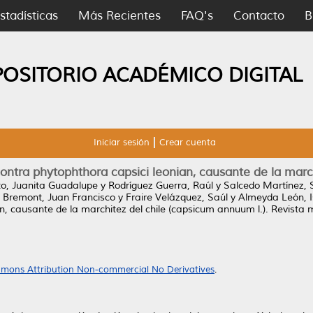
stadísticas
Más Recientes
FAQ's
Contacto
B
POSITORIO ACADÉMICO DIGITAL
Iniciar sesión
Crear cuenta
tra phytophthora capsici leonian, causante de la march
to, Juanita Guadalupe
y
Rodríguez Guerra, Raúl
y
Salcedo Martínez, 
 Bremont, Juan Francisco
y
Fraire Velázquez, Saúl
y
Almeyda León, 
n, causante de la marchitez del chile (capsicum annuum l.).
Revista m
mons Attribution Non-commercial No Derivatives
.