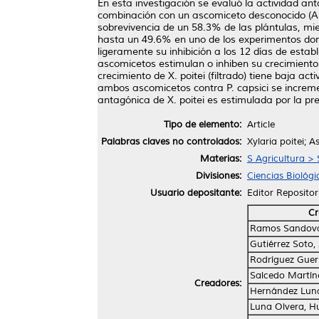
En esta investigación se evaluó la actividad ant
combinación con un ascomiceto desconocido (AD) c
sobrevivencia de un 58.3% de las plántulas, mi
hasta un 49.6% en uno de los experimentos don
ligeramente su inhibición a los 12 días de estab
ascomicetos estimulan o inhiben su crecimiento 
crecimiento de X. poitei (filtrado) tiene baja ac
ambos ascomicetos contra P. capsici se increm
antagónica de X. poitei es estimulada por la pr
Tipo de elemento:
Article
Palabras claves no controlados:
Xylaria poitei; 
Materias:
S Agricultura > 
Divisiones:
Ciencias Biológi
Usuario depositante:
Editor Repositor
Cr
Ramos Sandoval
Gutiérrez Soto
Rodríguez Guer
Salcedo Martín
Creadores:
Hernández Luna
Luna Olvera, H