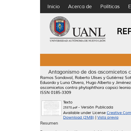
Inicio
Acerca de
Políticas
E
RE
Antagonismo de dos ascomicetos con
Ramos Sandoval, Roberto Ulises
y
Gutiérrez So
Eduardo
y
Luna Olvera, Hugo Alberto
y
Jiménez
ascomicetos contra phytophthora capsici leonia
ISSN 0185-3309
Texto
- Versión Publicada
25378.pdf
Available under License
Creative Com
Download (2MB)
|
Vista previa
Resumen