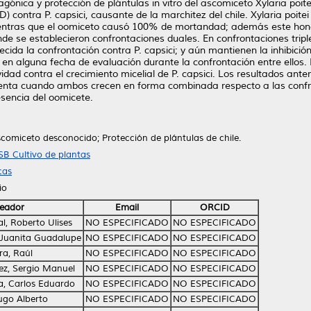
agónica y protección de plántulas in vitro del ascomiceto Xylaria poite
ontra P. capsici, causante de la marchitez del chile. Xylaria poitei p
entras que el oomiceto causó 100% de mortandad; además este hongo i
de se establecieron confrontaciones duales. En confrontaciones tri
lecida la confrontación contra P. capsici; y aún mantienen la inhibic
en alguna fecha de evaluación durante la confrontación entre ellos. 
tividad contra el crecimiento micelial de P. capsici. Los resultados ant
enta cuando ambos crecen en forma combinada respecto a las confron
esencia del oomicete.
Ascomiceto desconocido; Protección de plántulas de chile.
SB Cultivo de plantas
cas
io
eador
Email
ORCID
, Roberto Ulises
NO ESPECIFICADO
NO ESPECIFICADO
, Juanita Guadalupe
NO ESPECIFICADO
NO ESPECIFICADO
ra, Raúl
NO ESPECIFICADO
NO ESPECIFICADO
ez, Sergio Manuel
NO ESPECIFICADO
NO ESPECIFICADO
, Carlos Eduardo
NO ESPECIFICADO
NO ESPECIFICADO
ugo Alberto
NO ESPECIFICADO
NO ESPECIFICADO