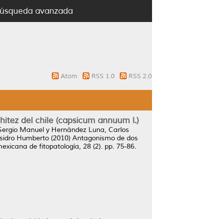
úsqueda avanzada
Atom
RSS 1.0
RSS 2.0
itez del chile (capsicum annuum l.)
Sergio Manuel
y
Hernández Luna, Carlos
Isidro Humberto
(2010)
Antagonismo de dos
exicana de fitopatología, 28 (2). pp. 75-86.