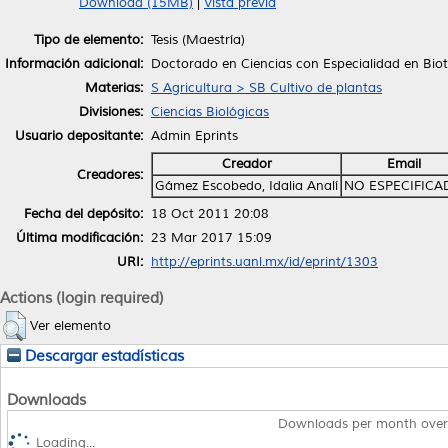
Download (15MB)
|
Vista previa
Tipo de elemento:
Tesis (Maestría)
Información adicional:
Doctorado en Ciencias con Especialidad en Bio
Materias:
S Agricultura > SB Cultivo de plantas
Divisiones:
Ciencias Biológicas
Usuario depositante:
Admin Eprints
Creador
Email
Creadores:
Gámez Escobedo, Idalia Analí
NO ESPECIFICA
Fecha del depósito:
18 Oct 2011 20:08
Última modificación:
23 Mar 2017 15:09
URI:
http://eprints.uanl.mx/id/eprint/1303
Actions (login required)
Ver elemento
Descargar estadísticas
Downloads
Downloads per month over
Loading...