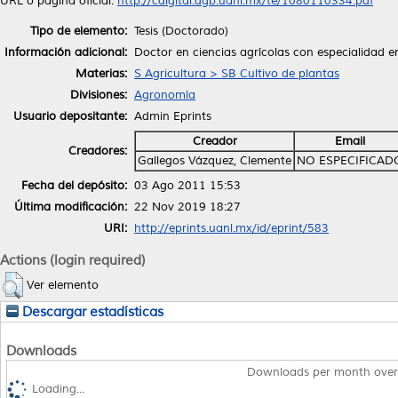
URL o página oficial:
http://cdigital.dgb.uanl.mx/te/1080110334.pdf
Tipo de elemento:
Tesis (Doctorado)
Información adicional:
Doctor en ciencias agrícolas con especialidad 
Materias:
S Agricultura > SB Cultivo de plantas
Divisiones:
Agronomía
Usuario depositante:
Admin Eprints
Creador
Email
Creadores:
Gallegos Vázquez, Clemente
NO ESPECIFICAD
Fecha del depósito:
03 Ago 2011 15:53
Última modificación:
22 Nov 2019 18:27
URI:
http://eprints.uanl.mx/id/eprint/583
Actions (login required)
Ver elemento
Descargar estadísticas
Downloads
Downloads per month over
Loading...