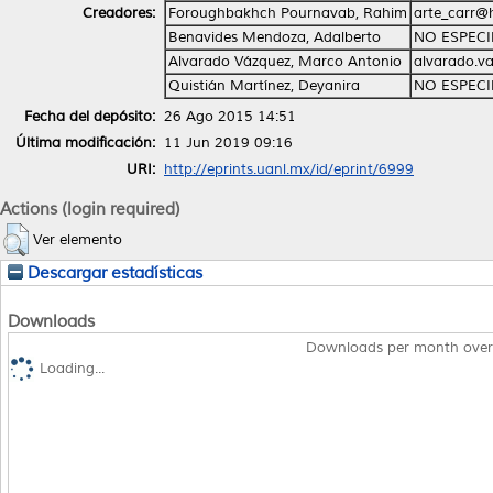
Creadores:
Foroughbakhch Pournavab, Rahim
arte_carr@
Benavides Mendoza, Adalberto
NO ESPECI
Alvarado Vázquez, Marco Antonio
alvarado.v
Quistián Martínez, Deyanira
NO ESPECI
Fecha del depósito:
26 Ago 2015 14:51
Última modificación:
11 Jun 2019 09:16
URI:
http://eprints.uanl.mx/id/eprint/6999
Actions (login required)
Ver elemento
Descargar estadísticas
Downloads
Downloads per month over
Loading...