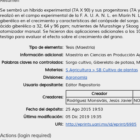
Resumen
Se sembró un híbrido experimental (7A X 90) y sus progenitores (7A y
realizó en el campo experimental de la F. A. U. A. N. L. en Marín N. L
giberélico en el crecimiento y características del cariópside del sorg
ácido giberélico a 32, 64 y 96 ppm; nutrientes de Murashige y Skoog 
atomizador manual. Se hicieron dos aplicaciones adicionales a los 10
testigo para evaluar el efecto sobre el crecimiento del grano.
Tipo de elemento:
Tesis (Maestría)
Información adicional:
Maestría en Ciencias en Producción A
Palabras claves no controlados:
Sorgo cultivo, Giberelato de potasa, 
Materias:
S Agricultura > SB Cultivo de plantas
Divisiones:
Agronomía
Usuario depositante:
Editor Repositorio
Creador
Creadores:
Rodríguez Monsiváis, Jesús Javier
NO
Fecha del depósito:
25 Ago 2015 19:53
Última modificación:
05 Dic 2019 19:35
URI:
http://eprints.uanl.mx/id/eprint/6985
Actions (login required)