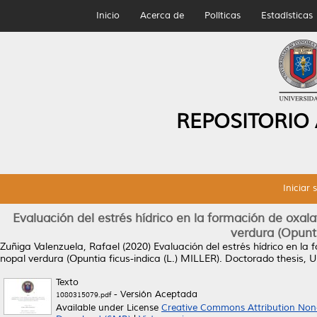
Inicio
Acerca de
Políticas
Estadísticas
REPOSITORIO
Iniciar 
Evaluación del estrés hídrico en la formación de oxala
verdura (Opunti
Zuñiga Valenzuela, Rafael
(2020)
Evaluación del estrés hídrico en la
nopal verdura (Opuntia ficus-indica (L.) MILLER).
Doctorado thesis, 
Texto
- Versión Aceptada
1080315079.pdf
Available under License
Creative Commons Attribution Non