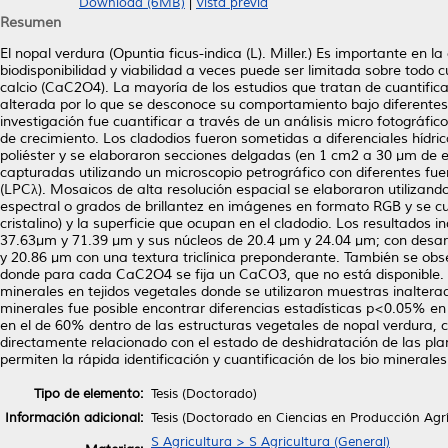
Download (6MB)
|
Vista previa
Resumen
El nopal verdura (Opuntia ficus-indica (L). Miller.) Es importante en
biodisponibilidad y viabilidad a veces puede ser limitada sobre todo 
calcio (CaC2O4). La mayoría de los estudios que tratan de cuantificar
alterada por lo que se desconoce su comportamiento bajo diferentes c
investigación fue cuantificar a través de un análisis micro fotográfi
de crecimiento. Los cladodios fueron sometidas a diferenciales hídri
poliéster y se elaboraron secciones delgadas (en 1 cm2 a 30 µm de e
capturadas utilizando un microscopio petrográfico con diferentes fu
(LPCλ). Mosaicos de alta resolución espacial se elaboraron utilizan
espectral o grados de brillantez en imágenes en formato RGB y se cua
cristalino) y la superficie que ocupan en el cladodio. Los resultado
37.63μm y 71.39 μm y sus núcleos de 20.4 μm y 24.04 μm; con desar
y 20.86 μm con una textura triclínica preponderante. También se ob
donde para cada CaC2O4 se fija un CaCO3, que no está disponible. A
minerales en tejidos vegetales donde se utilizaron muestras inaltera
minerales fue posible encontrar diferencias estadísticas p<0.05% en
en el de 60% dentro de las estructuras vegetales de nopal verdura
directamente relacionado con el estado de deshidratación de las pla
permiten la rápida identificación y cuantificación de los bio minerale
Tipo de elemento:
Tesis (Doctorado)
Información adicional:
Tesis (Doctorado en Ciencias en Producción Ag
S Agricultura > S Agricultura (General)