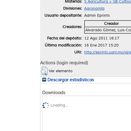
Materias:
S Agricultura > SB Cultiv
Divisiones:
Agronomía
Usuario depositante:
Admin Eprints
Creador
Creadores:
Alvarado Gómez, Luis Ca
Fecha del depósito:
12 Ago 2011 16:17
Última modificación:
16 Ene 2017 15:20
URI:
http://eprints.uanl.mx/id/
Actions (login required)
Ver elemento
Descargar estadísticas
Downloads
Loading...