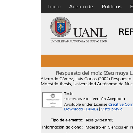
Inicio
Acerca de
Políticas
E
RE
Respuesta del maíz (Zea mays L.) 
Alvarado Gómez, Luis Carlos
(2002)
Respuesta d
Maestría thesis, Universidad Autónoma de Nue
Texto
- Versión Aceptada
1080124385.PDF
Available under License
Creative Com
Download (14MB)
|
Vista previa
Tipo de elemento:
Tesis (Maestría)
Información adicional:
Maestro en Ciencias en P