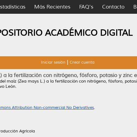
stadísticas
Más Recientes
FAQ's
Contacto
B
POSITORIO ACADÉMICO DIGITAL
Iniciar sesión
Crear cuenta
a la fertilización con nitrógeno, fósforo, potasio y zinc
el maíz (Zea mays L.) a la fertilización con nitrógeno, fósforo, potas
vo León.
mons Attribution Non-commercial No Derivatives
.
roducción Agrícola