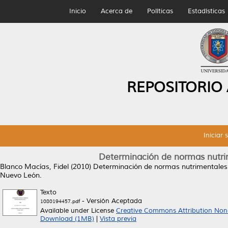
Inicio
Acerca de
Políticas
Estadísticas
REPOSITORIO
Iniciar 
Determinación de normas nutrim
Blanco Macías, Fidel
(2010)
Determinación de normas nutrimentales e
Nuevo León.
Texto
- Versión Aceptada
1080194457.pdf
Available under License
Creative Commons Attribution Non
Download (1MB)
|
Vista previa