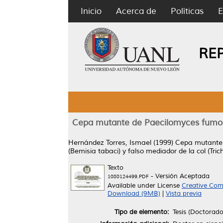
Inicio
Acerca de
Políticas
E
RE
Cepa mutante de Paecilomyces fumoso
Hernández Torres, Ismael
(1999)
Cepa mutante 
(Bemisia tabaci) y falso mediador de la col (Trich
Texto
- Versión Aceptada
1080124499.PDF
Available under License
Creative Com
Download (9MB)
|
Vista previa
Tipo de elemento:
Tesis (Doctorado