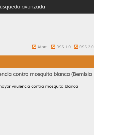
úsqueda avanzada
Atom
RSS 1.0
RSS 2.0
ncia contra mosquita blanca (Bemisia
ayor virulencia contra mosquita blanca
.