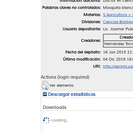
Información adicional:
Doctor en cienc
Palabras claves no controlados:
Mosquita blanca
Materias:
S Agricultura > 
Divisiones:
Ciencias Biológi
Usuario depositante:
Lic. Josimar Pul
Creado
Creadores:
Hernández Torre
Fecha del depósito:
16 Jun 2015 21
Última modificación:
04 Dic 2019 18
URI:
http://eprints.u
Actions (login required)
Ver elemento
Descargar estadísticas
Downloads
Loading...