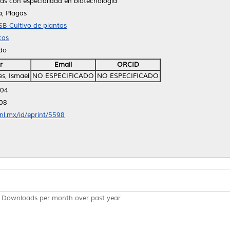
ias con especialidad en biotecnología
, Plagas
SB Cultivo de plantas
cas
ido
r
Email
ORCID
s, Ismael
NO ESPECIFICADO
NO ESPECIFICADO
:04
:08
anl.mx/id/eprint/5598
Downloads per month over past year