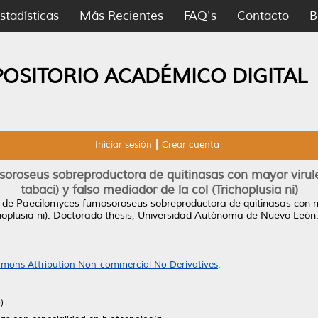
stadísticas
Más Recientes
FAQ's
Contacto
B
POSITORIO ACADÉMICO DIGITAL
Iniciar sesión
Crear cuenta
roseus sobreproductora de quitinasas con mayor virule
tabaci) y falso mediador de la col (Trichoplusia ni)
de Paecilomyces fumosoroseus sobreproductora de quitinasas con m
oplusia ni).
Doctorado thesis, Universidad Autónoma de Nuevo León
mons Attribution Non-commercial No Derivatives
.
)