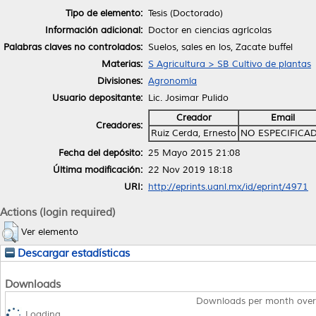
Tipo de elemento:
Tesis (Doctorado)
Información adicional:
Doctor en ciencias agrícolas
Palabras claves no controlados:
Suelos, sales en los, Zacate buffel
Materias:
S Agricultura > SB Cultivo de plantas
Divisiones:
Agronomía
Usuario depositante:
Lic. Josimar Pulido
Creador
Email
Creadores:
Ruiz Cerda, Ernesto
NO ESPECIFICA
Fecha del depósito:
25 Mayo 2015 21:08
Última modificación:
22 Nov 2019 18:18
URI:
http://eprints.uanl.mx/id/eprint/4971
Actions (login required)
Ver elemento
Descargar estadísticas
Downloads
Downloads per month over
Loading...