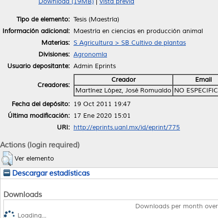
Download (19MB)
|
Vista previa
Tipo de elemento:
Tesis (Maestría)
Información adicional:
Maestría en ciencias en producción animal
Materias:
S Agricultura > SB Cultivo de plantas
Divisiones:
Agronomía
Usuario depositante:
Admin Eprints
Creador
Email
Creadores:
Martínez López, José Romualdo
NO ESPECIFI
Fecha del depósito:
19 Oct 2011 19:47
Última modificación:
17 Ene 2020 15:01
URI:
http://eprints.uanl.mx/id/eprint/775
Actions (login required)
Ver elemento
Descargar estadísticas
Downloads
Downloads per month over
Loading...