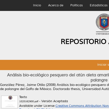
Inicio
Acerca de
Políticas
Estadísticas
REPOSITORIO
Iniciar 
Análisis bio-ecológico pesquero del atún aleta amari
palangre 
González Pérez, Jaime Otilio
(2008)
Análisis bio-ecológico pesquero d
de palangre del Golfo de México.
Doctorado thesis, Universidad Au
Texto
- Versión Aceptada
1020162900.pdf
Available under License
Creative Commons Attribution Non