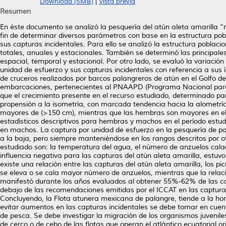
Download (5MB)
|
Vista previa
Resumen
En éste documento se analizó la pesquería del atún aleta amarilla “r
fin de determinar diversos parámetros con base en la estructura pobl
sus capturas incidentales. Para ello se analizó la estructura poblac
totales, anuales y estacionales. También se determinó las principal
espacial, temporal y estacional. Por otro lado, se evaluó la variaci
unidad de esfuerzo y sus capturas incidentales con referencia a sus í
de cruceros realizados por barcos palangreros de atún en el Golfo d
embarcaciones, pertenecientes al PNAAPD (Programa Nacional para e
que el crecimiento presente en el recurso estudiado, determinado pa
propensión a la isometría, con marcada tendencia hacia la alometr
mayores de (>150 cm), mientras que las hembras son mayores en el r
estadísticos descriptivos para hembras y machos en el período estud
en machos. La captura por unidad de esfuerzo en la pesquería de pa
a la baja, pero siempre manteniéndose en los rangos descritos por o
estudiado son: la temperatura del agua, el número de anzuelos calado
influencia negativa para las capturas del atún aleta amarilla, estuvo
existe una relación entre las capturas del atún aleta amarilla, los
se eleva o se cala mayor número de anzuelos, mientras que la relació
manifestó durante los años evaluados al obtener 55%-62% de las ca
debajo de las recomendaciones emitidas por el ICCAT en las capturas
Concluyendo, la Flota atunera mexicana de palangre, tiende a la h
evitar aumentos en las capturas incidentales se debe tomar en cuen
de pesca. Se debe investigar la migración de los organismos juveniles
de cerco o de cebo de las flotas que operan el atlántico ecuatorial 