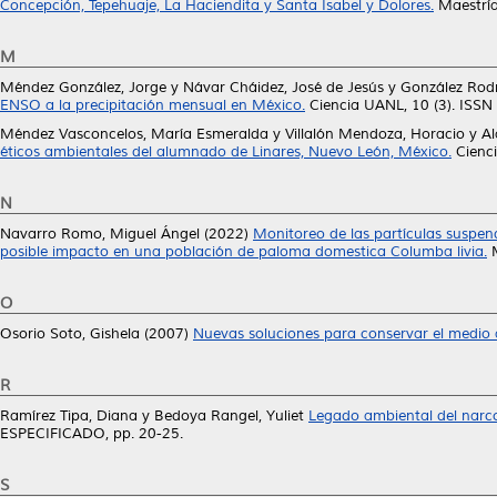
Concepción, Tepehuaje, La Haciendita y Santa Isabel y Dolores.
Maestría
M
Méndez González, Jorge
y
Návar Cháidez, José de Jesús
y
González Rod
ENSO a la precipitación mensual en México.
Ciencia UANL, 10 (3). ISS
Méndez Vasconcelos, María Esmeralda
y
Villalón Mendoza, Horacio
y
Al
éticos ambientales del alumnado de Linares, Nuevo León, México.
Cienci
N
Navarro Romo, Miguel Ángel
(2022)
Monitoreo de las partículas suspend
posible impacto en una población de paloma domestica Columba livia.
M
O
Osorio Soto, Gishela
(2007)
Nuevas soluciones para conservar el medio
R
Ramírez Tipa, Diana
y
Bedoya Rangel, Yuliet
Legado ambiental del narco
ESPECIFICADO, pp. 20-25.
S