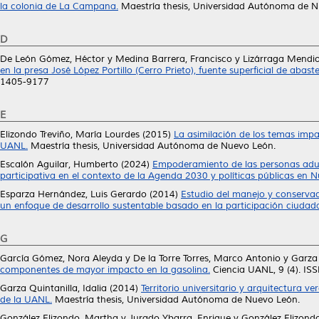
la colonia de La Campana.
Maestría thesis, Universidad Autónoma de N
D
De León Gómez, Héctor
y
Medina Barrera, Francisco
y
Lizárraga Mendio
en la presa José López Portillo (Cerro Prieto), fuente superficial de aba
1405-9177
E
Elizondo Treviño, María Lourdes
(2015)
La asimilación de los temas impa
UANL.
Maestría thesis, Universidad Autónoma de Nuevo León.
Escalón Aguilar, Humberto
(2024)
Empoderamiento de las personas adult
participativa en el contexto de la Agenda 2030 y políticas públicas en 
Esparza Hernández, Luis Gerardo
(2014)
Estudio del manejo y conserva
un enfoque de desarrollo sustentable basado en la participación ciudad
G
García Gómez, Nora Aleyda
y
De la Torre Torres, Marco Antonio
y
Garza
componentes de mayor impacto en la gasolina.
Ciencia UANL, 9 (4). I
Garza Quintanilla, Idalia
(2014)
Territorio universitario y arquitectura 
de la UANL.
Maestría thesis, Universidad Autónoma de Nuevo León.
González Elizondo, Martha
y
Jurado Ybarra, Enrique
y
González Elizond