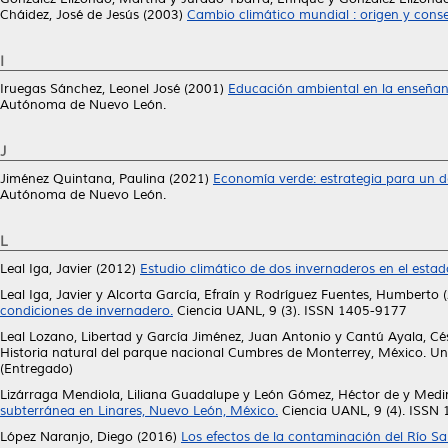
Cháidez, José de Jesús
(2003)
Cambio climático mundial : origen y cons
I
Iruegas Sánchez, Leonel José
(2001)
Educación ambiental en la enseñanz
Autónoma de Nuevo León.
J
Jiménez Quintana, Paulina
(2021)
Economía verde: estrategia para un d
Autónoma de Nuevo León.
L
Leal Iga, Javier
(2012)
Estudio climático de dos invernaderos en el esta
Leal Iga, Javier
y
Alcorta García, Efraín
y
Rodríguez Fuentes, Humberto
(
condiciones de invernadero.
Ciencia UANL, 9 (3). ISSN 1405-9177
Leal Lozano, Libertad
y
García Jiménez, Juan Antonio
y
Cantú Ayala, Cé
Historia natural del parque nacional Cumbres de Monterrey, México. U
(Entregado)
Lizárraga Mendiola, Liliana Guadalupe
y
León Gómez, Héctor de
y
Medin
subterránea en Linares, Nuevo León, México.
Ciencia UANL, 9 (4). ISSN
López Naranjo, Diego
(2016)
Los efectos de la contaminación del Río Sa