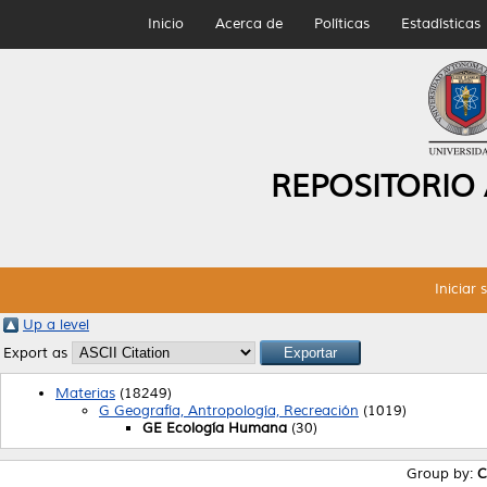
Inicio
Acerca de
Políticas
Estadísticas
REPOSITORIO
Iniciar 
Up a level
Export as
Materias
(18249)
G Geografía, Antropología, Recreación
(1019)
GE Ecología Humana
(30)
Group by:
C