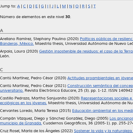
Jump to:
A
|
C
|
D
|
E
|
G
|
I
|
J
|
L
|
M
|
N
|
O
|
R
|
S
|
T
Número de elementos en este nivel
30
.
A
Arellano Ramírez, Stephany Paulina
(2020)
Políticas públicas de resili
Banderas, México.
Maestría thesis, Universidad Autónoma de Nuevo Le
Arpaia, Laura
(2020)
Gestión insostenible de residuos: el caso de la Terr
León.
C
Cantú Martínez, Pedro César
(2020)
Actitudes proambientales en jóvenes
Cantú Martínez, Pedro César
(2021)
Construcción semántica del concep
universitario.
Revista Electrónica Educare, 25 (3). pp. 1-12. ISSN 14094
Castillo Pedraza, Martha Sanjuanita
(2020)
Representaciones sociales e
ecológicas en los jóvenes.
Maestría thesis, Universidad Autónoma de Nu
Cervantes Loredo, María Teresa
(2015)
Educación ambiental en los med
Compán Vázquez, Diego
y
Sánchez González, Diego
(2005)
Los ancianos
municipio de Granada.
Cuadernos Geográficos, 36 (2005-1). pp. 255-2
Cruz Rosel, María de los Ángeles
(2022)
Sostener la vida y la naturaleza