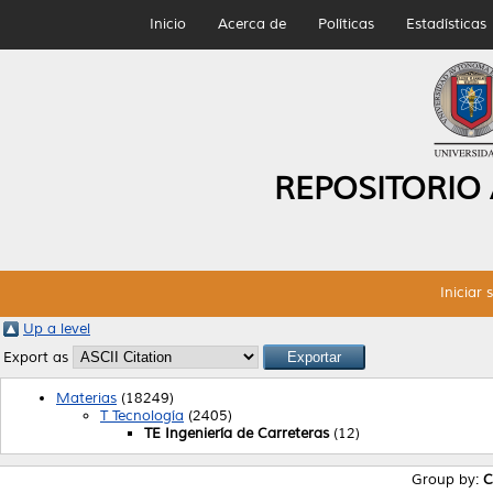
Inicio
Acerca de
Políticas
Estadísticas
REPOSITORIO
Iniciar 
Up a level
Export as
Materias
(18249)
T Tecnología
(2405)
TE Ingeniería de Carreteras
(12)
Group by:
C