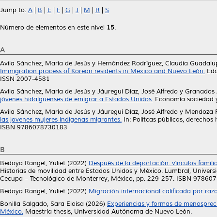
Jump to:
A
|
B
|
E
|
F
|
G
|
J
|
M
|
R
|
S
Número de elementos en este nivel
15
.
A
Avila Sánchez, María de Jesús
y
Hernández Rodríguez, Claudia Guadalu
Immigration process of Korean residents in Mexico and Nuevo León.
Edäh
ISSN 2007-4581
Avila Sánchez, María de Jesús
y
Jáuregui Díaz, José Alfredo
y
Granados A
jóvenes hidalguenses de emigrar a Estados Unidos.
Economía sociedad y 
Avila Sánchez, María de Jesús
y
Jáuregui Díaz, José Alfredo
y
Mendoza Ro
las jovenes mujeres indígenas migrantes.
In: Polítcas públicas, derechos
ISBN 9786078730183
B
Bedoya Rangel, Yuliet
(2022)
Después de la deportación: vínculos familiar
Historias de movilidad entre Estados Unidos y México. Lumbral, Univer
Cecupa – Tecnológico de Monterrey, México, pp. 229-257. ISBN 9786
Bedoya Rangel, Yuliet
(2022)
Migración internacional calificada por ra
Bonilla Salgado, Sara Eloisa
(2026)
Experiencias y formas de menospreci
México.
Maestría thesis, Universidad Autónoma de Nuevo León.