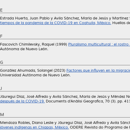
E
Estrada Huerta, Juan Pablo
y
Avila Sánchez, María de Jesús
y
Martínez 
tiempos de la pandemia de la COVID-19 en Coahuila, México.
Huellas de
F
Fascovich Chimilevsky, Raquel
(1999)
Pluralismo multicultural : el rost
Autónoma de Nuevo León.
G
González Ahumada, Solangel
(2023)
Factores que influyen en la migrac
Universidad Autónoma de Nuevo León.
J
Jáuregui Díaz, José Alfredo
y
Avila Sánchez, María de Jesús
y
Méndez Na
después de la COVID-19.
Documents d’Anàlisi Geografica, 70 (3). pp. 4
M
Mendoza Robles, Diana Leslie
y
Jáuregui Díaz, José Alfredo
y
Avila Sánc
jóvenes indígenas en Chiapas, México.
ODERE Revista do Programa de Pó