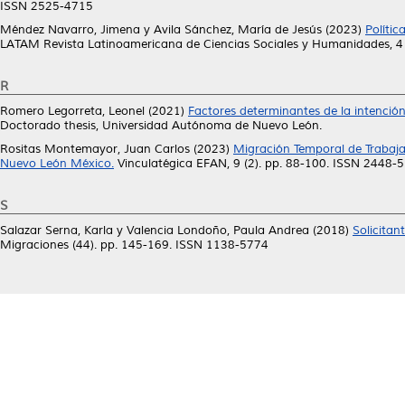
ISSN 2525-4715
Méndez Navarro, Jimena
y
Avila Sánchez, María de Jesús
(2023)
Políti
LATAM Revista Latinoamericana de Ciencias Sociales y Humanidades, 4
R
Romero Legorreta, Leonel
(2021)
Factores determinantes de la intenció
Doctorado thesis, Universidad Autónoma de Nuevo León.
Rositas Montemayor, Juan Carlos
(2023)
Migración Temporal de Trabaja
Nuevo León México.
Vinculatégica EFAN, 9 (2). pp. 88-100. ISSN 2448-
S
Salazar Serna, Karla
y
Valencia Londoño, Paula Andrea
(2018)
Solicitan
Migraciones (44). pp. 145-169. ISSN 1138-5774