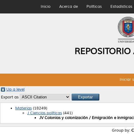
Inicio
Acerca de
Políticas
Estadísticas
REPOSITORIO
Iniciar 
Up a level
Export as
Materias
(18249)
J Ciencias políticas
(441)
JV Colonias y colonización / Emigración e inmigrac
Group by:
C