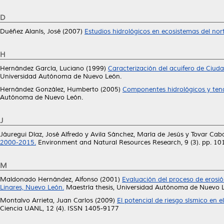
D
Duéñez Alanís, José
(2007)
Estudios hidrológicos en ecosistemas del nor
H
Hernández García, Luciano
(1999)
Caracterización del acuifero de Ciud
Universidad Autónoma de Nuevo León.
Hernández González, Humberto
(2005)
Componentes hidrológicos y tend
Autónoma de Nuevo León.
J
Jáuregui Díaz, José Alfredo
y
Avila Sánchez, María de Jesús
y
Tovar Cab
2000-2015.
Environment and Natural Resources Research, 9 (3). pp. 1
M
Maldonado Hernández, Alfonso
(2001)
Evaluación del proceso de erosión
Linares, Nuevo León.
Maestría thesis, Universidad Autónoma de Nuevo 
Montalvo Arrieta, Juan Carlos
(2009)
El potencial de riesgo sísmico en 
Ciencia UANL, 12 (4). ISSN 1405-9177