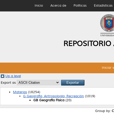
Inicio
Acerca de
Políticas
Estadísticas
REPOSITORIO
Iniciar 
Up a level
Export as
Materias
(18254)
G Geografía, Antropología, Recreación
(1019)
GB Geografía Física
(20)
Group by:
C