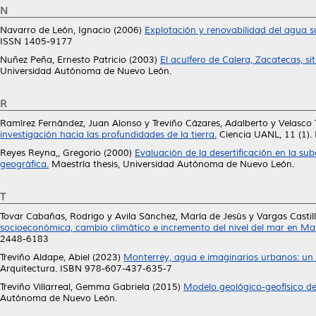
N
Navarro de León, Ignacio
(2006)
Explotación y renovabilidad del agua 
ISSN 1405-9177
Nuñez Peña, Ernesto Patricio
(2003)
El acuífero de Calera, Zacatecas, si
Universidad Autónoma de Nuevo León.
R
Ramírez Fernández, Juan Alonso
y
Treviño Cázares, Adalberto
y
Velasco 
investigación hacia las profundidades de la tierra.
Ciencia UANL, 11 (1)
Reyes Reyna,, Gregorio
(2000)
Evaluación de la desertificación en la s
geográfica.
Maestría thesis, Universidad Autónoma de Nuevo León.
T
Tovar Cabañas, Rodrigo
y
Avila Sánchez, María de Jesús
y
Vargas Castil
socioeconómica, cambio climático e incremento del nivel del mar en M
2448-6183
Treviño Aldape, Abiel
(2023)
Monterrey, agua e imaginarios urbanos: un
Arquitectura. ISBN 978-607-437-635-7
Treviño Villarreal, Gemma Gabriela
(2015)
Modelo geológico-geofísico de 
Autónoma de Nuevo León.