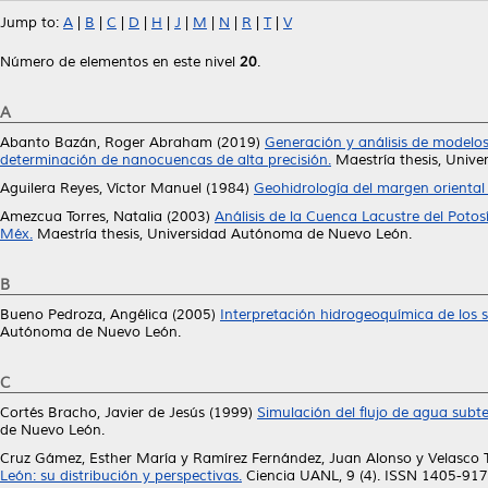
Jump to:
A
|
B
|
C
|
D
|
H
|
J
|
M
|
N
|
R
|
T
|
V
Número de elementos en este nivel
20
.
A
Abanto Bazán, Roger Abraham
(2019)
Generación y análisis de modelos
determinación de nanocuencas de alta precisión.
Maestría thesis, Univ
Aguilera Reyes, Víctor Manuel
(1984)
Geohidrología del margen oriental 
Amezcua Torres, Natalia
(2003)
Análisis de la Cuenca Lacustre del Potos
Méx.
Maestría thesis, Universidad Autónoma de Nuevo León.
B
Bueno Pedroza, Angélica
(2005)
Interpretación hidrogeoquímica de los s
Autónoma de Nuevo León.
C
Cortés Bracho, Javier de Jesús
(1999)
Simulación del flujo de agua subt
de Nuevo León.
Cruz Gámez, Esther María
y
Ramírez Fernández, Juan Alonso
y
Velasco 
León: su distribución y perspectivas.
Ciencia UANL, 9 (4). ISSN 1405-91