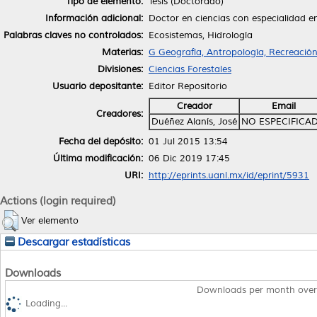
Tipo de elemento:
Tesis (Doctorado)
Información adicional:
Doctor en ciencias con especialidad e
Palabras claves no controlados:
Ecosistemas, Hidrología
Materias:
G Geografía, Antropología, Recreación
Divisiones:
Ciencias Forestales
Usuario depositante:
Editor Repositorio
Creador
Email
Creadores:
Duéñez Alanís, José
NO ESPECIFICA
Fecha del depósito:
01 Jul 2015 13:54
Última modificación:
06 Dic 2019 17:45
URI:
http://eprints.uanl.mx/id/eprint/5931
Actions (login required)
Ver elemento
Descargar estadísticas
Downloads
Downloads per month over
Loading...