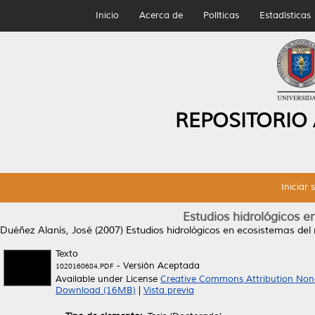
Inicio
Acerca de
Políticas
Estadísticas
REPOSITORIO
Iniciar 
Estudios hidrológicos 
Duéñez Alanís, José
(2007)
Estudios hidrológicos en ecosistemas del
Texto
- Versión Aceptada
1020160684.PDF
Available under License
Creative Commons Attribution Non
Download (16MB)
|
Vista previa