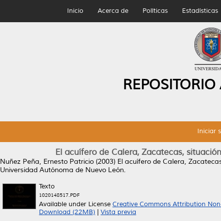
Inicio
Acerca de
Políticas
Estadísticas
REPOSITORIO
Iniciar 
El acuífero de Calera, Zacatecas, situació
Nuñez Peña, Ernesto Patricio
(2003)
El acuífero de Calera, Zacatecas
Universidad Autónoma de Nuevo León.
Texto
1020148517.PDF
Available under License
Creative Commons Attribution Non
Download (22MB)
|
Vista previa